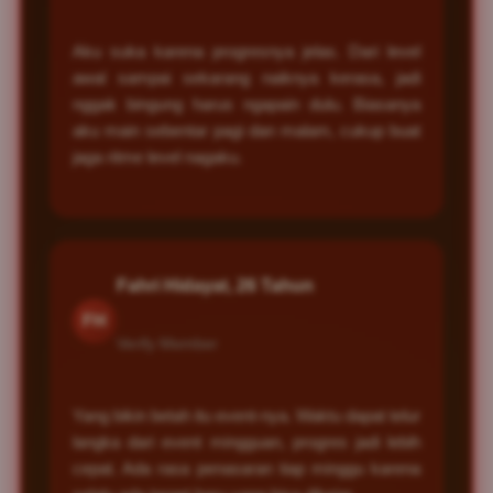
Aku suka karena progresnya jelas. Dari level
awal sampai sekarang naiknya kerasa, jadi
nggak bingung harus ngapain dulu. Biasanya
aku main sebentar pagi dan malam, cukup buat
jaga ritme level nagaku.
Fahri Hidayat, 26 Tahun
FH
Verify Member
Yang bikin betah itu event-nya. Waktu dapat telur
langka dari event mingguan, progres jadi lebih
cepat. Ada rasa penasaran tiap minggu karena