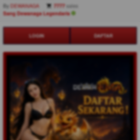
By
DEWANAGA
7777
sales
Sang Dewanaga Legendaris
LOGIN
DAFTAR