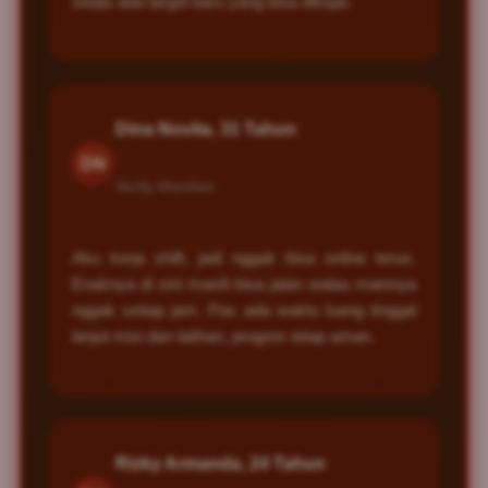
selalu ada target baru yang bisa dikejar.
Dina Novita, 31 Tahun
DN
Verify Member
Aku kerja shift, jadi nggak bisa online terus.
Enaknya di sini masih bisa jalan walau mainnya
nggak setiap jam. Pas ada waktu luang tinggal
lanjut misi dan latihan, progres tetap aman.
Rizky Armanda, 24 Tahun