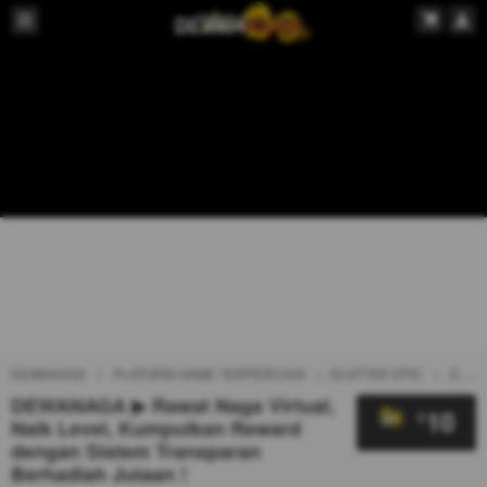
DEWANAGA
PLATORM GAME TERPERCAYA
SCATTER EPIC
EPIC GAMING INDONESIA
DEWANAGA ▶ Rawat Naga Virtual,
10
$
Naik Level, Kumpulkan Reward
dengan Sistem Transparan
Berhadiah Jutaan !