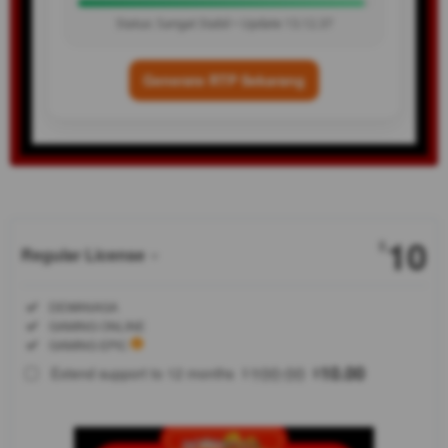
Status: Sangat Stabil • Update 13.12.37
Generate RTP Sekarang
Show More
10
$
Regular License
Regular
Included:
DEWANAGA
License
Included:
GAMING ONLINE
SELECTED
Included:
GAMING EPIC
88
$
100.00
10.00
Extend support to 12 months
$
$
Suka salah
masuk situs
dewa naga??