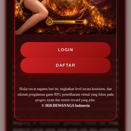
Transparan
Berhadiah Jutaan
!
LOGIN
DEWANAGA
adalah platform game pemeliharaan
DAFTAR
naga virtual yang seru dan ringan dimainkan, kamu
mulai dari telur naga lalu merawatnya sampai
berevolusi jadi makin kuat, setiap aktivitas punya nilai
EXP yang jelas jadi progres terasa dan mudah
Mulai rawat nagamu hari ini, tingkatkan level secara konsisten, dan
nikmati pengalaman game RPG pemeliharaan virtual yang fokus pada
dipantau. Yang bikin DEWANAGA beda adalah sistem
progres nyata dan sistem reward yang jelas.
level yang terstruktur jadi kamu tahu aktivitas paling
© 2026 DEWANAGA Indonesia
efektif untuk naik level, reward lebih transparan karena
riwayat misi progres dan status klaim bisa dilihat
langsung di dashboard, gameplay santai tapi tetap
progresif cocok untuk yang main rutin atau waktunya