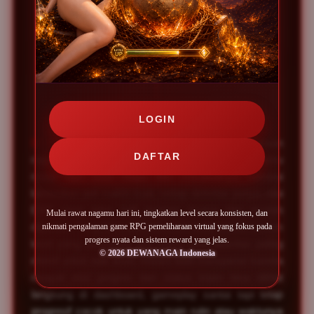
Transparan
Berhadiah Jutaan
!
LOGIN
DEWANAGA
adalah platform game pemeliharaan
DAFTAR
naga virtual yang seru dan ringan dimainkan, kamu
mulai dari telur naga lalu merawatnya sampai
berevolusi jadi makin kuat, setiap aktivitas punya nilai
EXP yang jelas jadi progres terasa dan mudah
Mulai rawat nagamu hari ini, tingkatkan level secara konsisten, dan
nikmati pengalaman game RPG pemeliharaan virtual yang fokus pada
dipantau. Yang bikin DEWANAGA beda adalah sistem
progres nyata dan sistem reward yang jelas.
level yang terstruktur jadi kamu tahu aktivitas paling
© 2026 DEWANAGA Indonesia
efektif untuk naik level, reward lebih transparan karena
riwayat misi progres dan status klaim bisa dilihat
langsung di dashboard, gameplay santai tapi tetap
progresif cocok untuk yang main rutin atau waktunya