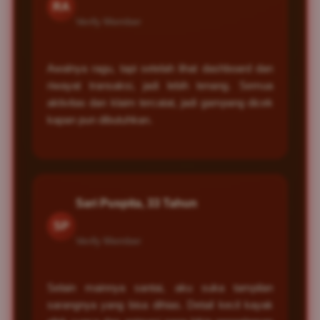
RA
Verify Member
Awalnya ragu, tapi setelah lihat dashboard dan
riwayat transaksi, jadi lebih tenang. Semua
aktivitas dan klaim tercatat, jadi gampang dicek
kapan pun dibutuhkan.
Sari Puspita, 33 Tahun
SP
Verify Member
Selain mainnya santai, aku suka tampilan
sarangnya yang bisa dihias. Detail kecil kayak