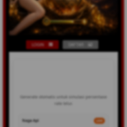
LOGIN
DAFTAR
Generate System
DewaNaga
Generate otomatis untuk simulasi persentase
rate telur.
Naga Api
LIVE