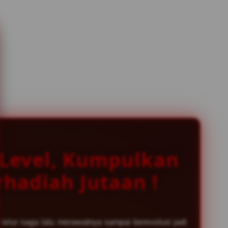
Level, Kumpulkan
hadiah Jutaan !
telur naga lalu merawatnya sampai berevolusi jadi