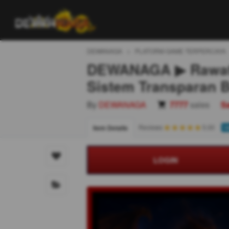
DEWANAGA
PLATORM GAME TERPERCAYA
DEWANAGA ▶ Rawat N
Sistem Transparan B
By
DEWANAGA
7777
sales
S
5.00
Reviews
5.00
Item Details
10
stars
LOGIN