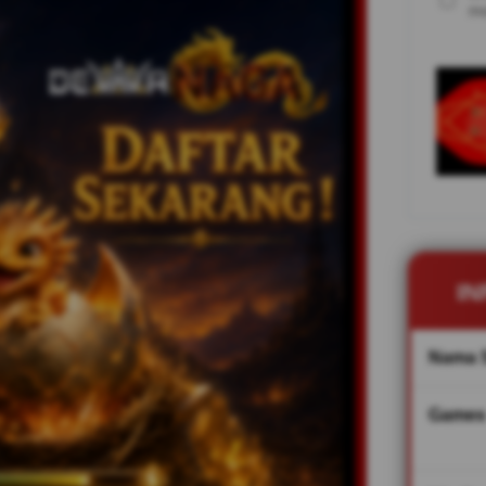
level
mo
jutaa
kant
V
i
e
w
l
i
c
e
n
I
s
e
d
Nama S
e
t
Games
a
i
l