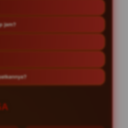
ik terakhir. Kalau kamu lama tidak aktif, naga
ap jam?
kan (stok pakan gratis diperbarui tiap 2 jam),
santai untuk menambah kedekatan). Naga tetap
berapa hari, naga hanya tertidur dan progres
uhan akan berjalan lagi.
alur evolusi bercabang seperti api, es, dan
patkannya?
 berdasarkan level dan aktivitas, jadi waktu
evel yang berbeda. Naga langka umumnya bisa
 Jadi selain faktor perawatan, ada juga elemen
GA