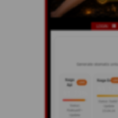
LOGIN
Generate S
Generate otomatis untuk
Naga
Naga Es
LIV
LIVE
Api
93.1
91.73%
Status: Stabil
Status:
Update
Fluktuatif •
23.04.24
Update