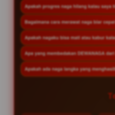
Apakah progres naga hilang kalau saya t
Tidak hilang. Progres akun tersimpan otomatis
Bagaimana cara merawat naga biar cepat
hanya masuk mode istirahat sehingga pertum
Tidak harus setiap jam. Perawatan di DEWANAGA
Apakah nagaku bisa mati atau kabur kal
Melatih (mini-game seperti terbang hindari 
tumbuh pasif saat kamu offline, tapi kalau inter
Tidak. Tidak ada hukuman permanen seperti n
Apa yang membedakan DEWANAGA dari ga
aktifnya berhenti sementara. Begitu kamu kem
DEWANAGA menggabungkan simulasi peliharaan
Apakah ada naga langka yang menghasi
badai yang memengaruhi bentuk sarang serta 
bermain terasa lebih terarah dan tidak monot
Ada. Tier naga dibagi menjadi Biasa, Langk
didapat dari Telur Misterius saat event terte
T
koleksi dan strategi untuk memaksimalkan has