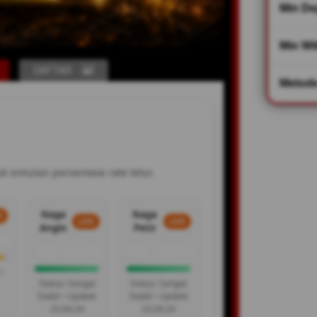
s
Min De
Min Wi
DAFTAR
Metode
ystem DewaNaga
 simulasi persentase rate telur.
Naga
Naga
E
LIVE
LIVE
Angin
Petir
2%
98.46%
98.05%
 •
Status: Sangat
Status: Sangat
Stabil • Update
Stabil • Update
23.04.24
23.04.24