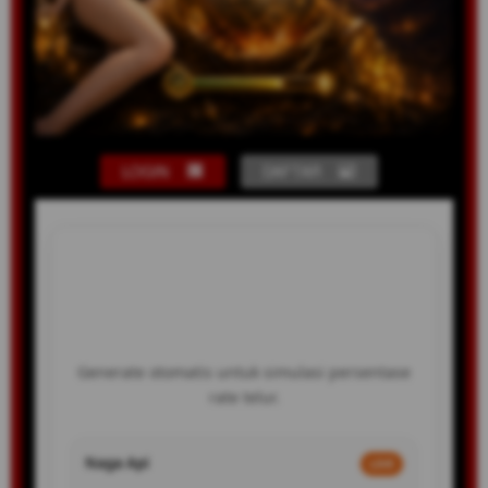
LOGIN
DAFTAR
Generate System
DewaNaga
Generate otomatis untuk simulasi persentase
rate telur.
Naga Api
LIVE