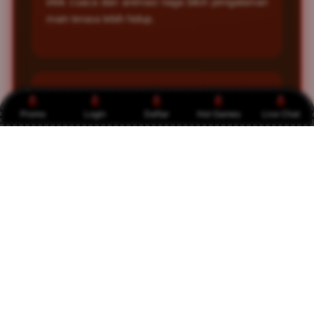
efek cuaca dan animasi naga bikin pengalaman
main terasa lebih hidup.
Yoga Pratama, 27 Tahun
Promo
Login
Daftar
Hot Games
Live Chat
YP
Verify Member
Leaderboard dan komunitasnya seru, jadi ada
motivasi tambahan buat naikin level naga.
Nggak berasa main sendirian karena banyak
tips dari pemain lain yang bisa langsung
dipraktikkan.