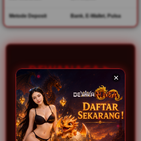
e
w
l
Metode Deposit
Bank, E-Wallet, Pulsa
i
c
e
n
s
e
d
DEWANAGA ▶
e
t
Rawat Naga
a
i
Virtual, Naik
l
s
Level, Kumpulkan
Reward dengan
Sistem