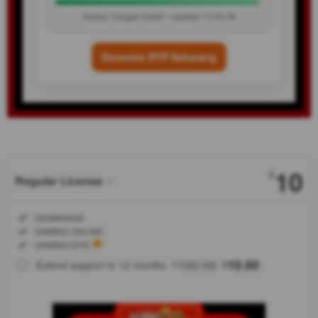
Status: Sangat Stabil • Update 12.00.36
Generate RTP Sekarang
Show More
10
$
Regular License
Regular
Included:
DEWANAGA
License
Included:
GAMING ONLINE
SELECTED
Included:
GAMING EPIC
88
$
100.00
10.00
Extend support to 12 months
$
$
Suka salah
masuk situs
dewa naga??