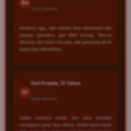
RA
Verify Member
Awalnya ragu, tapi setelah lihat dashboard dan
riwayat transaksi, jadi lebih tenang. Semua
aktivitas dan klaim tercatat, jadi gampang dicek
kapan pun dibutuhkan.
Sari Puspita, 33 Tahun
SP
Verify Member
Selain mainnya santai, aku suka tampilan
sarangnya yang bisa dihias. Detail kecil kayak