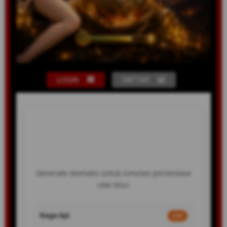
LOGIN
DAFTAR
Generate System
DewaNaga
Generate otomatis untuk simulasi persentase
rate telur.
Naga Api
LIVE