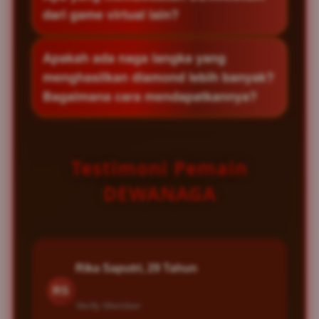
(mini-game seperti terbang hindari
seperti naga mati, hilang, atau kabur. Jika
dari game virtual lain?
rintangan atau membakar target), dan
kamu tidak aktif beberapa hari, naga
Bermain (interaksi santai untuk
hanya tertidur dan progres aktifnya
DEWANAGA menggabungkan simulasi
Apakah ada naga langka yang
menambah kedekatan). Naga tetap
berhenti sementara. Begitu kamu kembali,
peliharaan dengan progres RPG yang
menghasilkan diamond lebih banyak?
tumbuh pasif saat kamu offline, tapi kalau
cukup lanjutkan perawatan seperti biasa
terasa jelas. Nagamu punya jalur evolusi
Bagaimana cara mendapatkannya?
interaksi rutin, level naik jauh lebih cepat.
dan pertumbuhan akan berjalan lagi.
bercabang seperti api, es, dan badai yang
memengaruhi bentuk sarang serta
Ada. Tier naga dibagi menjadi Biasa,
kemampuan unik. Selain itu, ada sistem
Langka, dan Legendaris, dengan potensi
Testimoni Pemain
reward bertahap berdasarkan level dan
bonus diamond per level yang berbeda.
aktivitas, jadi waktu bermain terasa lebih
Naga langka umumnya bisa didapat dari
DEWANAGA
terarah dan tidak monoton.
Telur Misterius saat event tertentu atau
lewat kombinasi dua naga dewasa di Kuil
Perpaduan. Jadi selain faktor perawatan,
ada juga elemen koleksi dan strategi untuk
Rika Saputri, 29 Tahun
memaksimalkan hasil.
RS
Verify Member