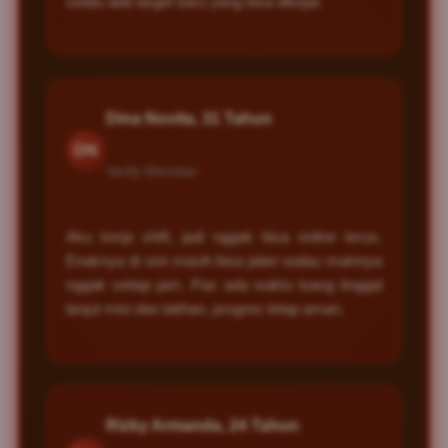
selalu ada target baru yang bisa dikejar.
Dina Novita, 31 Tahun
DN
Verify Member
Aku kerja shift, jadi nggak bisa online terus.
Enaknya di sini masih bisa jalan walau mainnya
nggak setiap jam. Pas ada waktu luang tinggal
lanjut misi dan latihan, progres tetap aman.
Rizky Armanda, 24 Tahun