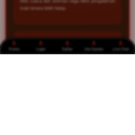
efek cuaca dan animasi naga bikin pengalaman
main terasa lebih hidup.
Yoga Pratama, 27 Tahun
Promo
Login
Daftar
Hot Games
Live Chat
YP
Verify Member
Leaderboard dan komunitasnya seru, jadi ada
motivasi tambahan buat naikin level naga.
Nggak berasa main sendirian karena banyak
tips dari pemain lain yang bisa langsung
dipraktikkan.