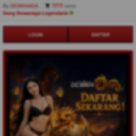
By
DEWANAGA
7777
sales
Sang Dewanaga Legendaris
LOGIN
DAFTAR