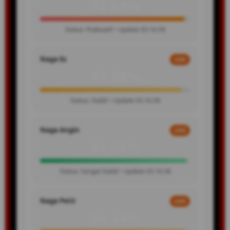
92.88%
Status: Fluktuatif • Update 03.16.58
Naga Es
LIVE
93.88%
Status: Stabil • Update 03.16.58
Naga Angin
LIVE
97.98%
Status: Sangat Stabil • Update 03.16.58
Naga Petir
LIVE
94.44%