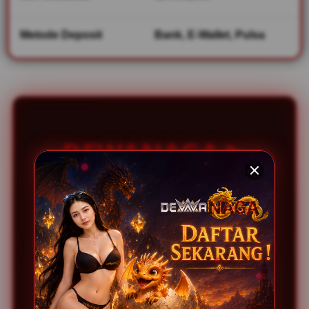
e
w
l
Metode Deposit
Bank, E-Wallet, Pulsa
i
c
e
n
s
e
d
DEWANAGA ▶
e
t
Rawat Naga
a
i
Virtual, Naik
l
s
Level, Kumpulkan
Reward dengan
Sistem