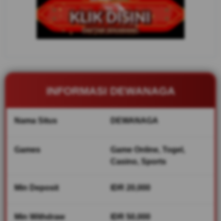
Di Dewanaga
resmi tentu
tidak
gunakan
angka
apapun untuk
diakses. Bisa
bantu kamu
naik level
INFORMASI DEWANAGA
menghasilkan
pundi pundi
bernilai
Nama Situs
DEWANAGA
jutaan rupiah
setiap
harinya
Games
Game Online, Togel,
langsung cair
Casino, Sports
ke kantong
saudara!
Min Deposit
IDR 20,000
V
i
Min Withdraw
IDR 50,000