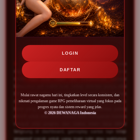
Transparan
Berhadiah Jutaan
!
LOGIN
DEWANAGA
adalah platform game pemeliharaan
DAFTAR
naga virtual yang seru dan ringan dimainkan, kamu
mulai dari telur naga lalu merawatnya sampai
berevolusi jadi makin kuat, setiap aktivitas punya nilai
EXP yang jelas jadi progres terasa dan mudah
Mulai rawat nagamu hari ini, tingkatkan level secara konsisten, dan
nikmati pengalaman game RPG pemeliharaan virtual yang fokus pada
dipantau. Yang bikin DEWANAGA beda adalah sistem
progres nyata dan sistem reward yang jelas.
level yang terstruktur jadi kamu tahu aktivitas paling
© 2026 DEWANAGA Indonesia
efektif untuk naik level, reward lebih transparan karena
riwayat misi progres dan status klaim bisa dilihat
langsung di dashboard, gameplay santai tapi tetap
progresif cocok untuk yang main rutin atau waktunya