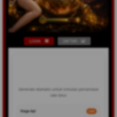
LOGIN
DAFTAR
Generate System
DewaNaga
Generate otomatis untuk simulasi persentase
rate telur.
Naga Api
LIVE