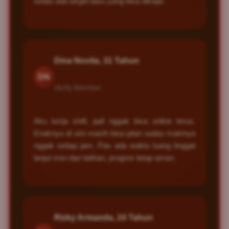
selalu ada target baru yang bisa dikejar.
Dina Novita, 31 Tahun
DN
Verify Member
Aku kerja shift, jadi nggak bisa online terus.
Enaknya di sini masih bisa jalan walau mainnya
nggak setiap jam. Pas ada waktu luang tinggal
lanjut misi dan latihan, progres tetap aman.
Rizky Armanda, 24 Tahun