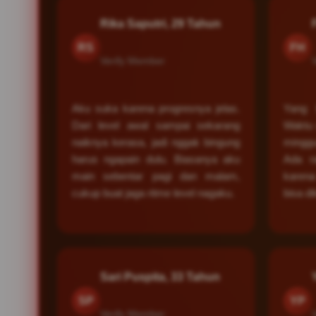
Rika Saputri, 29 Tahun
RS
FH
Verify Member
Aku suka karena progresnya jelas.
Yang 
Dari level awal sampai sekarang
Waktu 
naiknya kerasa, jadi nggak bingung
minggu
harus ngapain dulu. Biasanya aku
Ada r
main sebentar pagi dan malam,
karena
cukup buat jaga ritme level nagaku.
bisa di
Sari Puspita, 33 Tahun
SP
YP
Verify Member