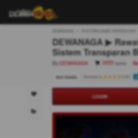
DEWANAGA
PLATORM GAME TERPERCAYA
DEWANAGA ▶ Rawat N
Sistem Transparan B
By
DEWANAGA
7777
sales
S
5.00
Reviews
5.00
Item Details
10
stars
LOGIN