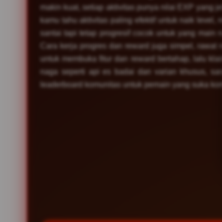
makin kuat, setiap aktivitas punya nilai EXP yang 
kamu tahu aktivitas paling efektif untuk naik level
santai tapi tetap progresif cocok untuk yang main 
Cara kerja progres dan reward juga simpel, rawat 
untuk membuka fitur dan reward bertahap, lalu klai
naga seperti api es badai dan varian khusus, sar
leaderboard komunitas untuk pemain yang suka komp