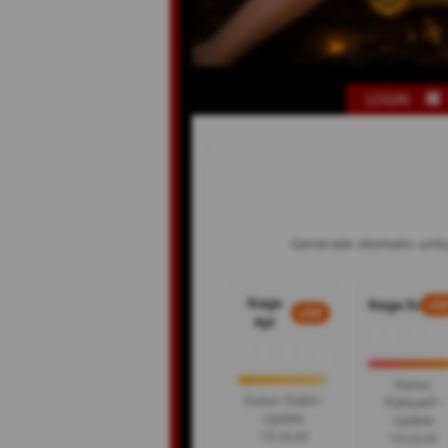
LOGIN
Generate S
Generate otomatis untuk
Naga
Naga Es
LIV
LIVE
Api
93.2
96.45%
Status: Stabil
Status: Sangat
Update
Stabil • Update
19.24.48
19.24.48