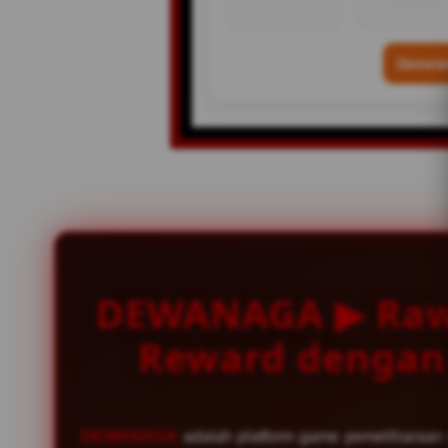
Genera
DEWANAGA ▶ Rawa
Reward dengan 
DEWANAGA
adalah platform game pemeliharaan n