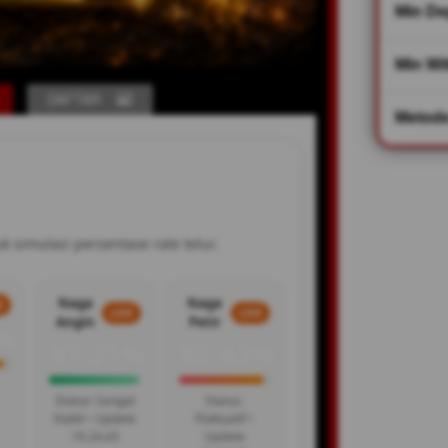
s
Min De
Min Wi
DAFTAR
Metode
ystem DewaNaga
 simulasi persentase rate telur.
Naga
Naga
E
LIVE
LIVE
Angin
Petir
9%
94.59%
92.64%
 •
Status: Stabil •
Status:
Update
Fluktuatif •
19.24.48
Update