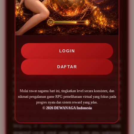
Transparan
Berhadiah Jutaan
!
LOGIN
DEWANAGA
adalah platform game pemeliharaan
DAFTAR
naga virtual yang seru dan ringan dimainkan, kamu
mulai dari telur naga lalu merawatnya sampai
berevolusi jadi makin kuat, setiap aktivitas punya nilai
EXP yang jelas jadi progres terasa dan mudah
Mulai rawat nagamu hari ini, tingkatkan level secara konsisten, dan
nikmati pengalaman game RPG pemeliharaan virtual yang fokus pada
dipantau. Yang bikin DEWANAGA beda adalah sistem
progres nyata dan sistem reward yang jelas.
level yang terstruktur jadi kamu tahu aktivitas paling
© 2026 DEWANAGA Indonesia
efektif untuk naik level, reward lebih transparan karena
riwayat misi progres dan status klaim bisa dilihat
langsung di dashboard, gameplay santai tapi tetap
progresif cocok untuk yang main rutin atau waktunya