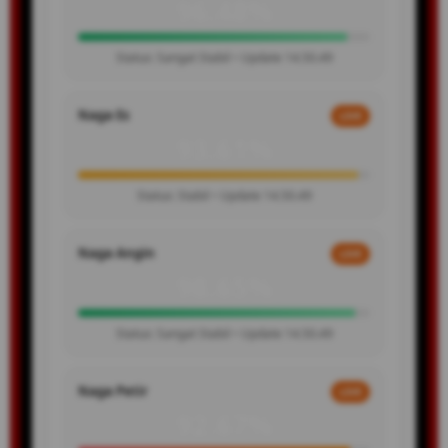
96.48%
Status: Sangat Stabil • Update 14.50.49
Naga Es
LIVE
93.61%
Status: Stabil • Update 14.50.49
Naga Angin
LIVE
98.65%
Status: Sangat Stabil • Update 14.50.49
Naga Petir
LIVE
92.67%