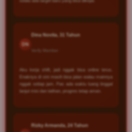
selalu ada target baru yang bisa dikejar.
Dina Novita, 31 Tahun
DN
Verify Member
Aku kerja shift, jadi nggak bisa online terus.
Enaknya di sini masih bisa jalan walau mainnya
nggak setiap jam. Pas ada waktu luang tinggal
lanjut misi dan latihan, progres tetap aman.
Rizky Armanda, 24 Tahun