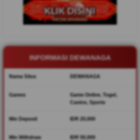
Di Dewanaga
resmi tentu
tidak
gunakan
angka
apapun untuk
diakses. Bisa
bantu kamu
naik level
INFORMASI DEWANAGA
menghasilkan
pundi pundi
bernilai
Nama Situs
DEWANAGA
jutaan rupiah
setiap
harinya
Games
Game Online, Togel,
langsung cair
Casino, Sports
ke kantong
saudara!
Min Deposit
IDR 20,000
V
i
Min Withdraw
IDR 50,000