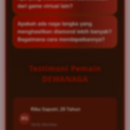
(mini-game seperti terbang hindari
seperti naga mati, hilang, atau kabur. Jika
dari game virtual lain?
rintangan atau membakar target), dan
kamu tidak aktif beberapa hari, naga
Bermain (interaksi santai untuk
hanya tertidur dan progres aktifnya
DEWANAGA menggabungkan simulasi
Apakah ada naga langka yang
menambah kedekatan). Naga tetap
berhenti sementara. Begitu kamu kembali,
peliharaan dengan progres RPG yang
menghasilkan diamond lebih banyak?
tumbuh pasif saat kamu offline, tapi kalau
cukup lanjutkan perawatan seperti biasa
terasa jelas. Nagamu punya jalur evolusi
Bagaimana cara mendapatkannya?
interaksi rutin, level naik jauh lebih cepat.
dan pertumbuhan akan berjalan lagi.
bercabang seperti api, es, dan badai yang
memengaruhi bentuk sarang serta
Ada. Tier naga dibagi menjadi Biasa,
kemampuan unik. Selain itu, ada sistem
Langka, dan Legendaris, dengan potensi
Testimoni Pemain
reward bertahap berdasarkan level dan
bonus diamond per level yang berbeda.
aktivitas, jadi waktu bermain terasa lebih
Naga langka umumnya bisa didapat dari
DEWANAGA
terarah dan tidak monoton.
Telur Misterius saat event tertentu atau
lewat kombinasi dua naga dewasa di Kuil
Perpaduan. Jadi selain faktor perawatan,
ada juga elemen koleksi dan strategi untuk
Rika Saputri, 29 Tahun
memaksimalkan hasil.
RS
Verify Member