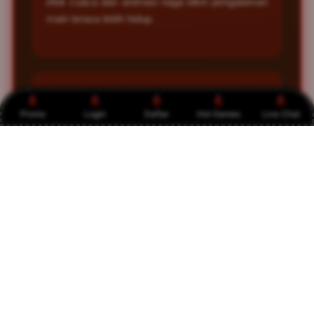
efek cuaca dan animasi naga bikin pengalaman
main terasa lebih hidup.
Yoga Pratama, 27 Tahun
Promo
Login
Daftar
Hot Games
Live Chat
YP
Verify Member
Leaderboard dan komunitasnya seru, jadi ada
motivasi tambahan buat naikin level naga.
Nggak berasa main sendirian karena banyak
tips dari pemain lain yang bisa langsung
dipraktikkan.