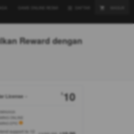
AGA
GAME ONLINE RESMI
DAFTAR
MASUK
ulkan Reward dengan
10
$
ar License
88
lar License
$
SELECTED
luded:
WANAGA
luded:
 salah masuk situs dewa naga?? Di
MING ONLINE
luded:
MING EPIC
naga resmi tentu tidak gunakan angka
un untuk diakses. Bisa bantu kamu naik
tend support to 12
$
$