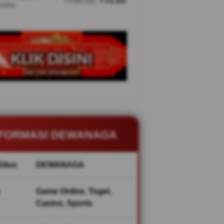
100.00
10.00
 menghasilkan pundi pundi bernilai
nths
n rupiah setiap harinya langsung cair ke
ong saudara!
NFORMASI DEWANAGA
itus
DEWANAGA
Game Online, Togel,
Casino, Sports