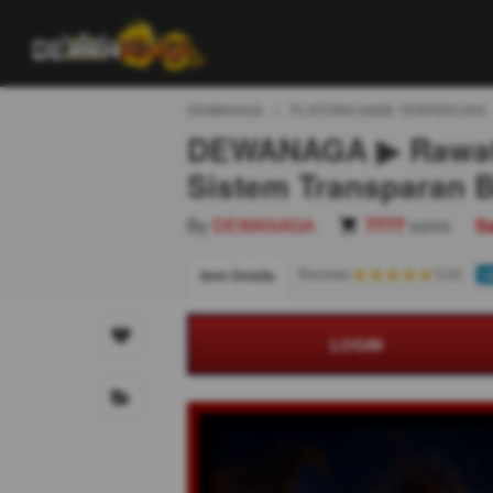
DEWANAGA
PLATORM GAME TERPERCAYA
DEWANAGA ▶ Rawat N
Sistem Transparan B
By
DEWANAGA
7777
sales
S
5.00
Reviews
5.00
Item Details
10
stars
LOGIN