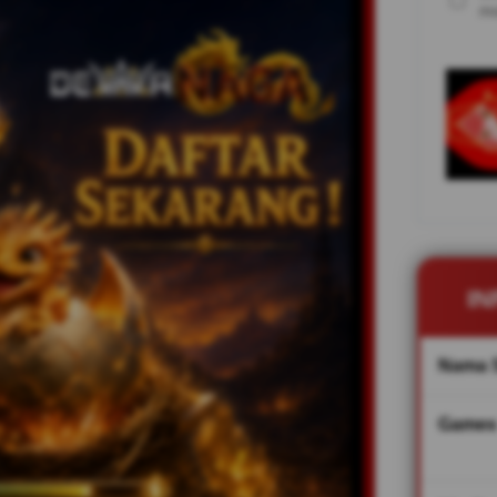
level
mo
jutaa
kant
V
i
e
w
l
i
c
e
n
I
s
e
d
Nama S
e
t
Games
a
i
l