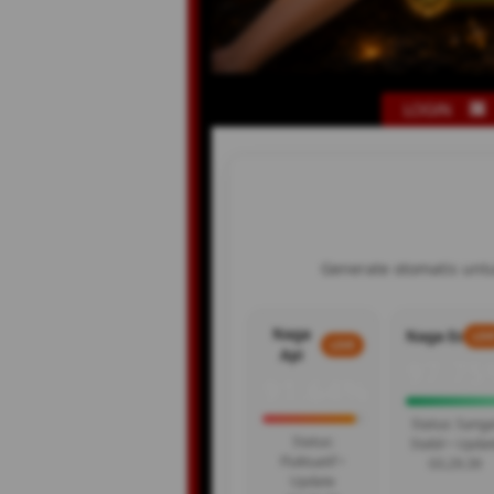
LOGIN
Generate S
Generate otomatis untuk
Naga
Naga Es
LIV
LIVE
Api
96.0
97.55%
Status: Sanga
Status: Sangat
Stabil • Upda
Stabil • Update
03.29.44
03.29.44