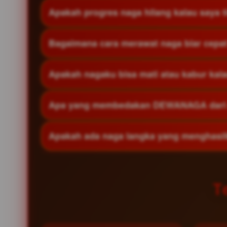
Apakah progres naga hilang kalau saya t
Tidak hilang. Progres akun tersimpan otomatis
Bagaimana cara merawat naga biar cepat
hanya masuk mode istirahat sehingga pertum
Tidak harus setiap jam. Perawatan di DEWANAGA
Apakah nagaku bisa mati atau kabur kal
Melatih (mini-game seperti terbang hindari 
tumbuh pasif saat kamu offline, tapi kalau inter
Tidak. Tidak ada hukuman permanen seperti n
Apa yang membedakan DEWANAGA dari ga
aktifnya berhenti sementara. Begitu kamu kem
DEWANAGA menggabungkan simulasi peliharaan
Apakah ada naga langka yang menghasi
badai yang memengaruhi bentuk sarang serta 
bermain terasa lebih terarah dan tidak monot
Ada. Tier naga dibagi menjadi Biasa, Langk
didapat dari Telur Misterius saat event terte
T
koleksi dan strategi untuk memaksimalkan has