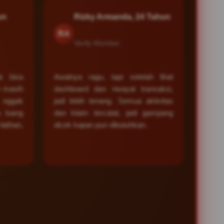
un
Rizky Armanda, 24 Tahun
RA
Verify Member
ak bisa
Awalnya ragu, tapi setelah lihat
i masih
dashboard dan riwayat transaksi,
 nggak
jadi lebih tenang. Semua aktivitas
 luang
dan klaim tercatat, jadi gampang
atihan,
dicek kapan pun dibutuhkan.