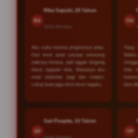
Rika Saputri, 29 Tahun
RS
FH
Verify Member
Aku suka karena progresnya jelas.
Yang 
Dari level awal sampai sekarang
Waktu 
naiknya kerasa, jadi nggak bingung
minggu
harus ngapain dulu. Biasanya aku
Ada r
main sebentar pagi dan malam,
karena
cukup buat jaga ritme level nagaku.
bisa di
Sari Puspita, 33 Tahun
SP
YP
Verify Member