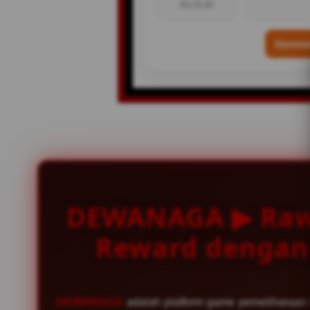
Genera
DEWANAGA ▶ Rawa
Reward dengan 
DEWANAGA
adalah platform game pemeliharaan n
makin kuat, setiap aktivitas punya nilai EXP yang 