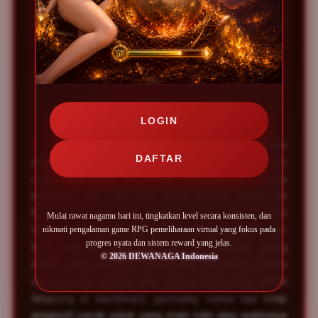
Transparan
Berhadiah Jutaan
!
LOGIN
DEWANAGA
adalah platform game pemeliharaan
DAFTAR
naga virtual yang seru dan ringan dimainkan, kamu
mulai dari telur naga lalu merawatnya sampai
berevolusi jadi makin kuat, setiap aktivitas punya nilai
EXP yang jelas jadi progres terasa dan mudah
Mulai rawat nagamu hari ini, tingkatkan level secara konsisten, dan
nikmati pengalaman game RPG pemeliharaan virtual yang fokus pada
dipantau. Yang bikin DEWANAGA beda adalah sistem
progres nyata dan sistem reward yang jelas.
level yang terstruktur jadi kamu tahu aktivitas paling
© 2026 DEWANAGA Indonesia
efektif untuk naik level, reward lebih transparan karena
riwayat misi progres dan status klaim bisa dilihat
langsung di dashboard, gameplay santai tapi tetap
progresif cocok untuk yang main rutin atau waktunya