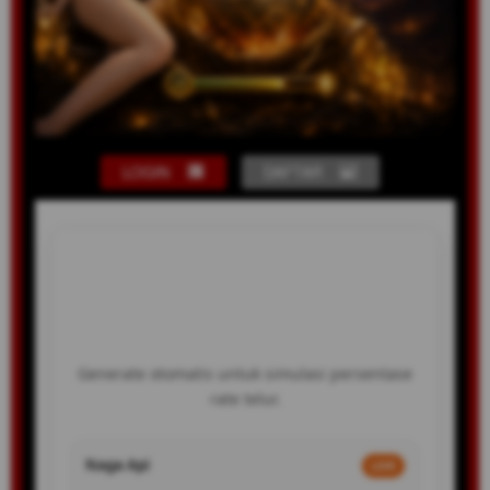
LOGIN
DAFTAR
Generate System
DewaNaga
Generate otomatis untuk simulasi persentase
rate telur.
Naga Api
LIVE