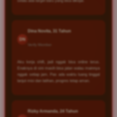
selalu ada target baru yang bisa dikejar.
Dina Novita, 31 Tahun
DN
Verify Member
Aku kerja shift, jadi nggak bisa online terus.
Enaknya di sini masih bisa jalan walau mainnya
nggak setiap jam. Pas ada waktu luang tinggal
lanjut misi dan latihan, progres tetap aman.
Rizky Armanda, 24 Tahun