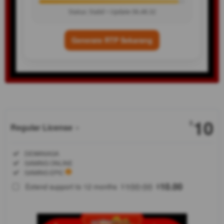
Status: Stabil • Update 06.48.32
Generate RTP Sekarang
Show More
10
$
Regular License
Regular
Included:
DEWANAGA
License
Included:
GAMING ONLINE
SELECTED
Included:
GAMING EPIC
88
$
100.00
10.00
Extend support to 12 months
$
$
Suka salah
masuk situs
dewa naga??