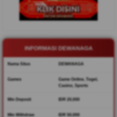
Di Dewanaga
resmi tentu
tidak
gunakan
angka
apapun untuk
diakses. Bisa
bantu kamu
naik level
INFORMASI DEWANAGA
menghasilkan
pundi pundi
bernilai
Nama Situs
DEWANAGA
jutaan rupiah
setiap
harinya
Games
Game Online, Togel,
langsung cair
Casino, Sports
ke kantong
saudara!
Min Deposit
IDR 20,000
V
i
Min Withdraw
IDR 50,000