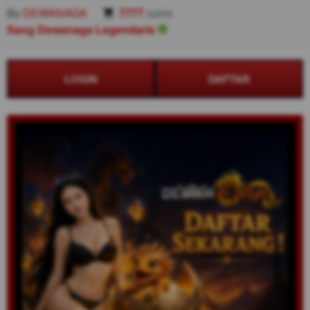
By
DEWANAGA
7777
sales
Sang Dewanaga Legendaris
LOGIN
DAFTAR