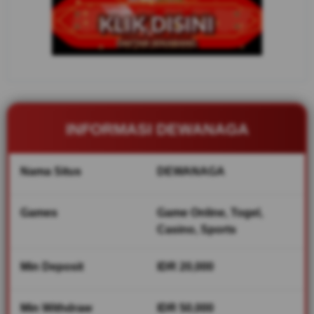
Di Dewanaga
resmi tentu
tidak
gunakan
angka
apapun untuk
diakses. Bisa
bantu kamu
naik level
INFORMASI DEWANAGA
menghasilkan
pundi pundi
bernilai
Nama Situs
DEWANAGA
jutaan rupiah
setiap
harinya
Games
Game Online, Togel,
langsung cair
Casino, Sports
ke kantong
saudara!
Min Deposit
IDR 20,000
V
i
Min Withdraw
IDR 50,000