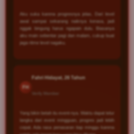
Aku suka karena progresnya jelas. Dari level
awal sampai sekarang naiknya kerasa, jadi
nggak bingung harus ngapain dulu. Biasanya
aku main sebentar pagi dan malam, cukup buat
jaga ritme level nagaku.
Fahri Hidayat, 26 Tahun
FH
Verify Member
Yang bikin betah itu event-nya. Waktu dapat telur
langka dari event mingguan, progres jadi lebih
cepat. Ada rasa penasaran tiap minggu karena