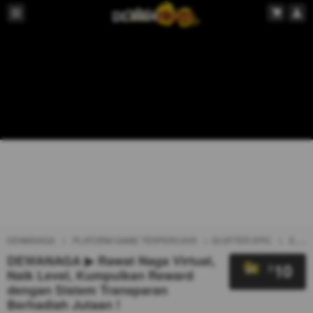
DEWANAGA
PLATORM GAME TERPERCAYA
SCATTER EPIC
EPIC GAMING INDONESIA
DEWANAGA ▶ Rawat Naga Virtual,
10
$
Naik Level, Kumpulkan Reward
dengan Sistem Transparan
Berhadiah Jutaan !