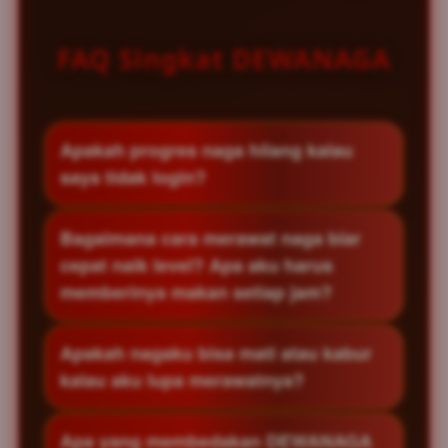
FAQ Singkat DEWANAGA
Apakah progres naga hilang kalau
saya tidak login?
Tidak hilang. Progres akun tersimpan
Bagaimana cara merawat naga biar
otomatis, jadi saat kamu kembali login,
cepat naik level? Apa aku harus
permainan lanjut dari titik terakhir. Kalau
memberinya makan setiap jam?
kamu lama tidak aktif, naga hanya masuk
mode istirahat sehingga pertumbuhan
Tidak harus setiap jam. Perawatan di
Apakah nagaku bisa mati atau kabur
aktif melambat sementara, bukan
DEWANAGA dibuat fleksibel dengan tiga
kalau aku lupa merawatnya?
terhapus.
aktivitas utama: Memberi Makan (stok
pakan gratis diperbarui tiap 2 jam), Melatih
Tidak. Tidak ada hukuman permanen
Apa yang membedakan DEWANAGA