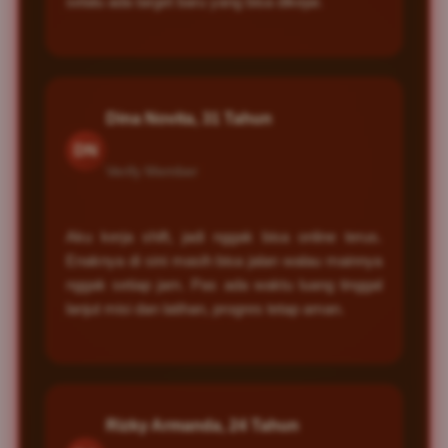
selalu ada target baru yang bisa dikejar.
Dina Novita, 31 Tahun
DN
Verify Member
Aku kerja shift, jadi nggak bisa online terus.
Enaknya di sini masih bisa jalan walau mainnya
nggak setiap jam. Pas ada waktu luang tinggal
lanjut misi dan latihan, progres tetap aman.
Rizky Armanda, 24 Tahun