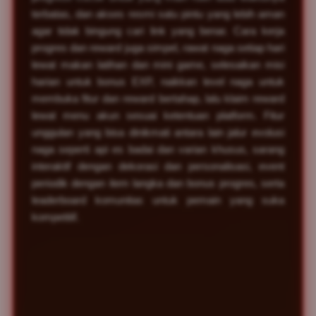
terbatas, dan akses resmi satu pintu yang lebih aman
agar tidak bingung cari link yang benar. Cara kerja
progres dan reward juga simpel, rawat naga setiap hari
lewat makan latihan dan mini game, selesaikan misi
harian untuk bonus EXP, naikkan level naga untuk
membuka fitur dan reward bertahap, lalu klaim reward
lewat menu akun sesuai ketentuan platform. Fitur
unggulan yang bisa dinikmati antara lain jalur evolusi
naga seperti api es badai dan varian khusus, sarang
interaktif dengan dekorasi dan personalisasi, event
periodik dengan item langka dan bonus progres, serta
leaderboard komunitas untuk pemain yang suka
kompetitif.