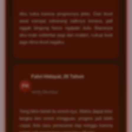
Aku suka karena progresnya jelas. Dari level
awal sampai sekarang naiknya kerasa, jadi
nggak bingung harus ngapain dulu. Biasanya
aku main sebentar pagi dan malam, cukup buat
jaga ritme level nagaku.
Fahri Hidayat, 26 Tahun
FH
Verify Member
Yang bikin betah itu event-nya. Waktu dapat telur
langka dari event mingguan, progres jadi lebih
cepat. Ada rasa penasaran tiap minggu karena