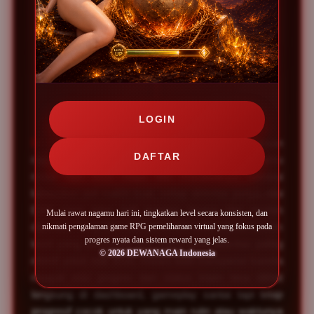
Transparan
Berhadiah Jutaan
!
LOGIN
DEWANAGA
adalah platform game pemeliharaan
DAFTAR
naga virtual yang seru dan ringan dimainkan, kamu
mulai dari telur naga lalu merawatnya sampai
berevolusi jadi makin kuat, setiap aktivitas punya nilai
EXP yang jelas jadi progres terasa dan mudah
Mulai rawat nagamu hari ini, tingkatkan level secara konsisten, dan
nikmati pengalaman game RPG pemeliharaan virtual yang fokus pada
dipantau. Yang bikin DEWANAGA beda adalah sistem
progres nyata dan sistem reward yang jelas.
level yang terstruktur jadi kamu tahu aktivitas paling
© 2026 DEWANAGA Indonesia
efektif untuk naik level, reward lebih transparan karena
riwayat misi progres dan status klaim bisa dilihat
langsung di dashboard, gameplay santai tapi tetap
progresif cocok untuk yang main rutin atau waktunya