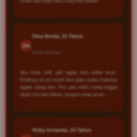
selalu ada target baru yang bisa dikejar.
Dina Novita, 31 Tahun
DN
Verify Member
Aku kerja shift, jadi nggak bisa online terus.
Enaknya di sini masih bisa jalan walau mainnya
nggak setiap jam. Pas ada waktu luang tinggal
lanjut misi dan latihan, progres tetap aman.
Rizky Armanda, 24 Tahun