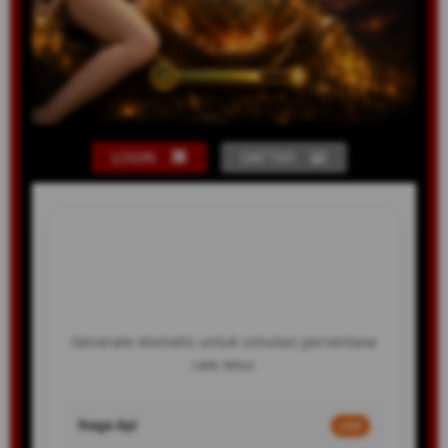
LOGIN
DAFTAR
Generate System
DewaNaga
Generate otomatis untuk simulasi persentase
rate telur.
Naga Api
LIVE