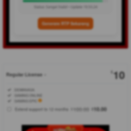
Status: Sangat Stabil • Update 19.53.24
Generate RTP Sekarang
Show More
10
$
Regular License
Regular
Included:
DEWANAGA
License
Included:
GAMING ONLINE
SELECTED
Included:
GAMING EPIC
88
$
100.00
10.00
Extend support to 12 months
$
$
Suka salah
masuk situs
dewa naga??