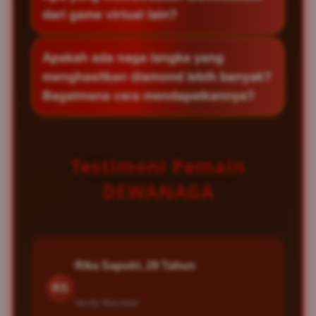
(mini-game seperti terbang hindari
seperti naga mati, hilang, atau kabur. Jika
dari game virtual lain?
rintangan atau membakar target), dan
kamu tidak aktif beberapa hari, naga
Bermain (interaksi santai untuk
hanya tertidur dan progres aktifnya
DEWANAGA menggabungkan simulasi
Apakah ada naga langka yang
menambah kedekatan). Naga tetap
berhenti sementara. Begitu kamu kembali,
peliharaan dengan progres RPG yang
menghasilkan diamond lebih banyak?
tumbuh pasif saat kamu offline, tapi kalau
cukup lanjutkan perawatan seperti biasa
terasa jelas. Nagamu punya jalur evolusi
Bagaimana cara mendapatkannya?
interaksi rutin, level naik jauh lebih cepat.
dan pertumbuhan akan berjalan lagi.
bercabang seperti api, es, dan badai yang
memengaruhi bentuk sarang serta
Ada. Tier naga dibagi menjadi Biasa,
kemampuan unik. Selain itu, ada sistem
Langka, dan Legendaris, dengan potensi
Testimoni Pemain
reward bertahap berdasarkan level dan
bonus diamond per level yang berbeda.
aktivitas, jadi waktu bermain terasa lebih
Naga langka umumnya bisa didapat dari
DEWANAGA
terarah dan tidak monoton.
Telur Misterius saat event tertentu atau
lewat kombinasi dua naga dewasa di Kuil
Perpaduan. Jadi selain faktor perawatan,
ada juga elemen koleksi dan strategi untuk
Rika Saputri, 29 Tahun
memaksimalkan hasil.
RS
Verify Member