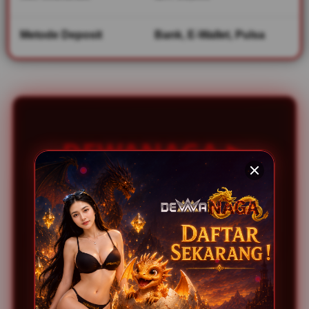
e
w
l
Metode Deposit
Bank, E-Wallet, Pulsa
i
c
e
n
s
e
d
DEWANAGA ▶
e
t
Rawat Naga
a
i
Virtual, Naik
l
s
Level, Kumpulkan
Reward dengan
Sistem