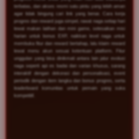
terbatas, dan akses resmi satu pintu yang lebih aman
agar tidak bingung cari link yang benar. Cara kerja
progres dan reward juga simpel, rawat naga setiap hari
lewat makan latihan dan mini game, selesaikan misi
harian untuk bonus EXP, naikkan level naga untuk
membuka fitur dan reward bertahap, lalu klaim reward
lewat menu akun sesuai ketentuan platform. Fitur
unggulan yang bisa dinikmati antara lain jalur evolusi
naga seperti api es badai dan varian khusus, sarang
interaktif dengan dekorasi dan personalisasi, event
periodik dengan item langka dan bonus progres, serta
leaderboard komunitas untuk pemain yang suka
kompetitif.