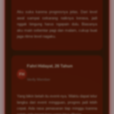
Aku suka karena progresnya jelas. Dari level
awal sampai sekarang naiknya kerasa, jadi
nggak bingung harus ngapain dulu. Biasanya
aku main sebentar pagi dan malam, cukup buat
jaga ritme level nagaku.
Fahri Hidayat, 26 Tahun
FH
Verify Member
Yang bikin betah itu event-nya. Waktu dapat telur
langka dari event mingguan, progres jadi lebih
cepat. Ada rasa penasaran tiap minggu karena