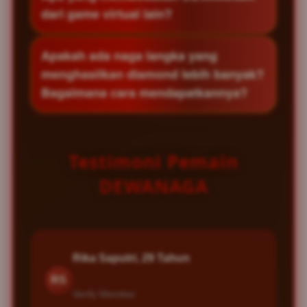
(mini-game seperti terbang hindari
seperti naga mati, hilang, atau kabur. Jika
dari game virtual lain?
rintangan atau membakar target), dan
kamu tidak aktif beberapa hari, naga
Bermain (interaksi santai untuk
hanya tertidur dan progres aktifnya
DEWANAGA menggabungkan simulasi
Apakah ada naga langka yang
menambah kedekatan). Naga tetap
berhenti sementara. Begitu kamu kembali,
peliharaan dengan progres RPG yang
menghasilkan diamond lebih banyak?
tumbuh pasif saat kamu offline, tapi kalau
cukup lanjutkan perawatan seperti biasa
terasa jelas. Nagamu punya jalur evolusi
Bagaimana cara mendapatkannya?
interaksi rutin, level naik jauh lebih cepat.
dan pertumbuhan akan berjalan lagi.
bercabang seperti api, es, dan badai yang
memengaruhi bentuk sarang serta
Ada. Tier naga dibagi menjadi Biasa,
kemampuan unik. Selain itu, ada sistem
Langka, dan Legendaris, dengan potensi
Testimoni Pemain
reward bertahap berdasarkan level dan
bonus diamond per level yang berbeda.
aktivitas, jadi waktu bermain terasa lebih
Naga langka umumnya bisa didapat dari
DEWANAGA
terarah dan tidak monoton.
Telur Misterius saat event tertentu atau
lewat kombinasi dua naga dewasa di Kuil
Perpaduan. Jadi selain faktor perawatan,
ada juga elemen koleksi dan strategi untuk
Rika Saputri, 29 Tahun
memaksimalkan hasil.
RS
Verify Member