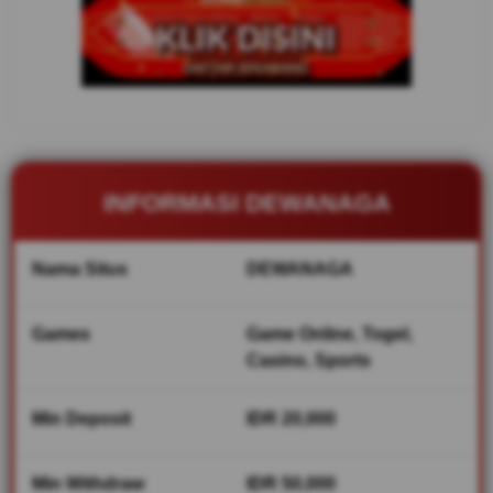
Di Dewanaga
resmi tentu
tidak
gunakan
angka
apapun untuk
diakses. Bisa
bantu kamu
naik level
INFORMASI DEWANAGA
menghasilkan
pundi pundi
bernilai
Nama Situs
DEWANAGA
jutaan rupiah
setiap
harinya
Games
Game Online, Togel,
langsung cair
Casino, Sports
ke kantong
saudara!
Min Deposit
IDR 20,000
V
i
Min Withdraw
IDR 50,000