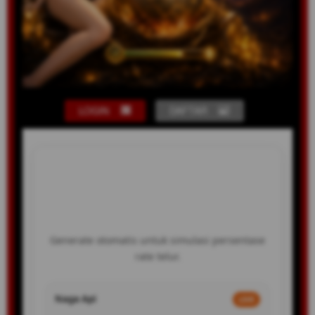
LOGIN
DAFTAR
Generate System
DewaNaga
Generate otomatis untuk simulasi persentase
rate telur.
Naga Api
LIVE