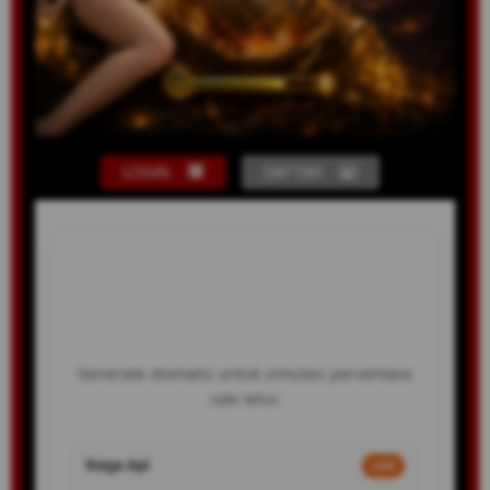
LOGIN
DAFTAR
Generate System
DewaNaga
Generate otomatis untuk simulasi persentase
rate telur.
Naga Api
LIVE