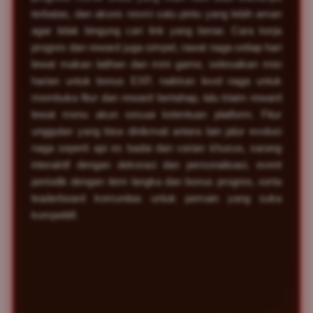
terbatas, dan akses resmi satu pintu yang lebih aman
agar tidak bingung cari link yang benar. Cara kerja
progres dan reward juga simpel, rawat naga setiap hari
lewat makan latihan dan mini game, selesaikan misi
harian untuk bonus EXP, naikkan level naga untuk
membuka fitur dan reward bertahap, lalu klaim reward
lewat menu akun sesuai ketentuan platform. Fitur
unggulan yang bisa dinikmati antara lain jalur evolusi
naga seperti api es badai dan varian khusus, sarang
interaktif dengan dekorasi dan personalisasi, event
periodik dengan item langka dan bonus progres, serta
leaderboard komunitas untuk pemain yang suka
kompetitif.