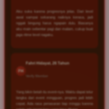
Aku suka karena progresnya jelas. Dari level
awal sampai sekarang naiknya kerasa, jadi
nggak bingung harus ngapain dulu. Biasanya
aku main sebentar pagi dan malam, cukup buat
jaga ritme level nagaku.
Fahri Hidayat, 26 Tahun
FH
Verify Member
Yang bikin betah itu event-nya. Waktu dapat telur
langka dari event mingguan, progres jadi lebih
cepat. Ada rasa penasaran tiap minggu karena