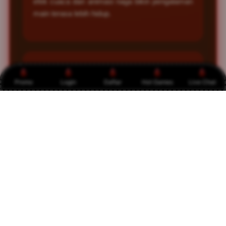
efek cuaca dan animasi naga bikin pengalaman
main terasa lebih hidup.
Yoga Pratama, 27 Tahun
Promo
Login
Daftar
Hot Games
Live Chat
YP
Verify Member
Leaderboard dan komunitasnya seru, jadi ada
motivasi tambahan buat naikin level naga.
Nggak berasa main sendirian karena banyak
tips dari pemain lain yang bisa langsung
dipraktikkan.