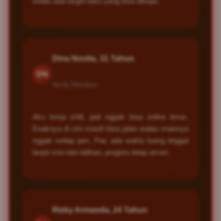
selalu ada target baru yang bisa dikejar.
Dina Novita, 31 Tahun
DN
Verify Member
Aku kerja shift, jadi nggak bisa online terus.
Enaknya di sini masih bisa jalan walau mainnya
nggak setiap jam. Pas ada waktu luang tinggal
lanjut misi dan latihan, progres tetap aman.
Rizky Armanda, 24 Tahun