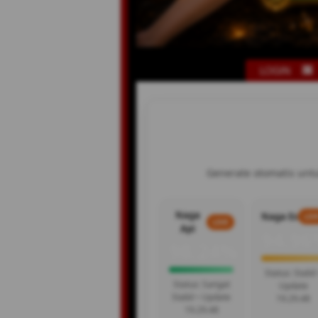
LOGIN
Generate S
Generate otomatis untuk
Naga
Naga Es
LIV
LIVE
Api
96.4
92.10%
Status: Sanga
Status:
Stabil • Upda
Fluktuatif •
19.29.53
Update