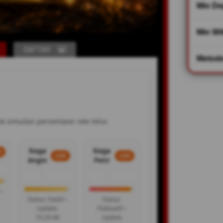
s
Min De
Min Wi
DAFTAR
Metode
ystem DewaNaga
 simulasi persentase rate telur.
Naga
Naga
E
LIVE
LIVE
Angin
Petir
6%
97.45%
94.10%
t
Status: Sangat
Status: Stabil •
te
Stabil • Update
Update
19.29.53
19.29.53