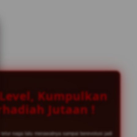
Level, Kumpulkan
hadiah Jutaan !
telur naga lalu merawatnya sampai berevolusi jadi