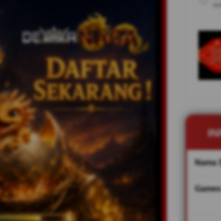
level
mo
jutaa
kant
V
i
e
w
l
i
c
e
n
I
s
e
d
Nama S
e
t
Games
a
i
l