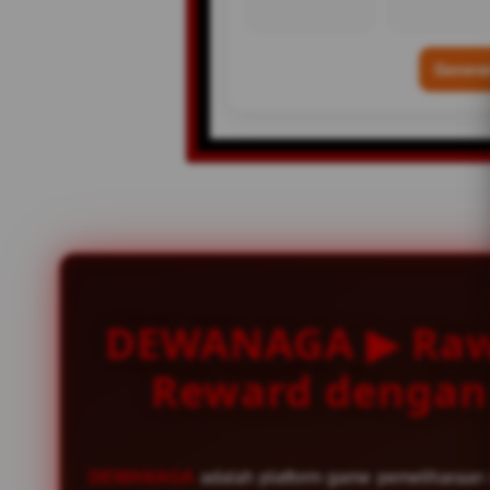
19.29.53
Genera
DEWANAGA ▶ Rawa
Reward dengan 
DEWANAGA
adalah platform game pemeliharaan n