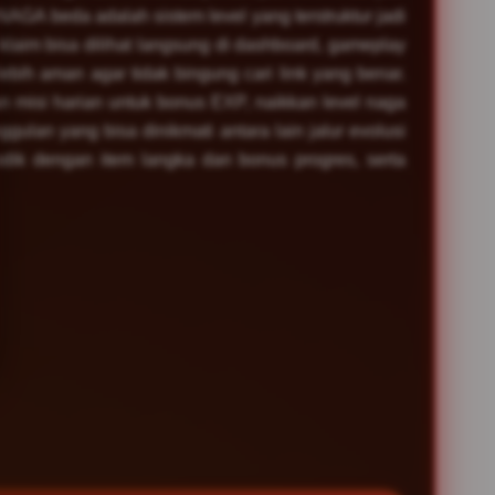
NAGA beda adalah sistem level yang terstruktur jadi
s klaim bisa dilihat langsung di dashboard, gameplay
lebih aman agar tidak bingung cari link yang benar.
an misi harian untuk bonus EXP, naikkan level naga
gulan yang bisa dinikmati antara lain jalur evolusi
iodik dengan item langka dan bonus progres, serta