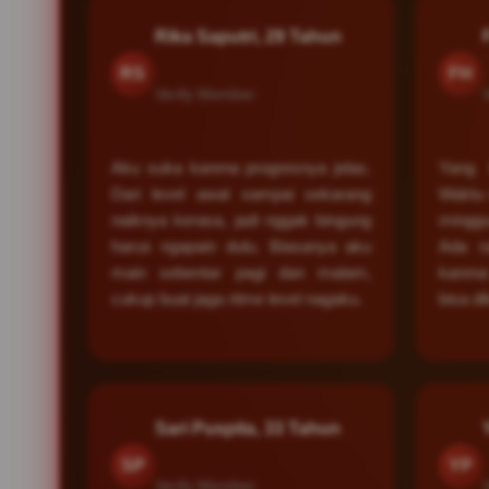
Rika Saputri, 29 Tahun
RS
FH
Verify Member
Aku suka karena progresnya jelas.
Yang 
Dari level awal sampai sekarang
Waktu 
naiknya kerasa, jadi nggak bingung
minggu
harus ngapain dulu. Biasanya aku
Ada r
main sebentar pagi dan malam,
karena
cukup buat jaga ritme level nagaku.
bisa di
Sari Puspita, 33 Tahun
SP
YP
Verify Member