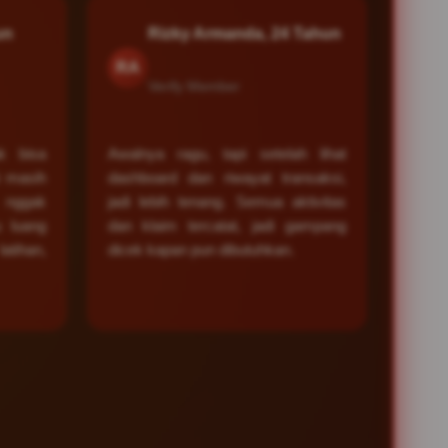
un
Rizky Armanda, 24 Tahun
RA
Verify Member
ak bisa
Awalnya ragu, tapi setelah lihat
i masih
dashboard dan riwayat transaksi,
 nggak
jadi lebih tenang. Semua aktivitas
 luang
dan klaim tercatat, jadi gampang
atihan,
dicek kapan pun dibutuhkan.