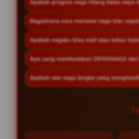
Apakah progres naga hilang kalau saya t
Tidak hilang. Progres akun tersimpan otomatis
Bagaimana cara merawat naga biar cepat
hanya masuk mode istirahat sehingga pertum
Tidak harus setiap jam. Perawatan di DEWANAGA
Apakah nagaku bisa mati atau kabur kal
Melatih (mini-game seperti terbang hindari 
tumbuh pasif saat kamu offline, tapi kalau inter
Tidak. Tidak ada hukuman permanen seperti n
Apa yang membedakan DEWANAGA dari ga
aktifnya berhenti sementara. Begitu kamu kem
DEWANAGA menggabungkan simulasi peliharaan
Apakah ada naga langka yang menghasi
badai yang memengaruhi bentuk sarang serta 
bermain terasa lebih terarah dan tidak monot
Ada. Tier naga dibagi menjadi Biasa, Langk
didapat dari Telur Misterius saat event terte
T
koleksi dan strategi untuk memaksimalkan has