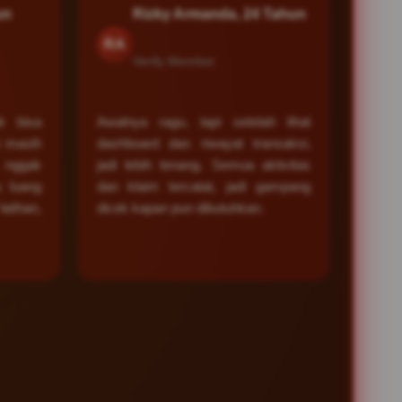
un
Rizky Armanda, 24 Tahun
RA
Verify Member
ak bisa
Awalnya ragu, tapi setelah lihat
i masih
dashboard dan riwayat transaksi,
 nggak
jadi lebih tenang. Semua aktivitas
 luang
dan klaim tercatat, jadi gampang
atihan,
dicek kapan pun dibutuhkan.