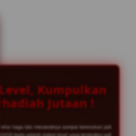
Level, Kumpulkan
hadiah Jutaan !
telur naga lalu merawatnya sampai berevolusi jadi
NAGA beda adalah sistem level yang terstruktur jadi