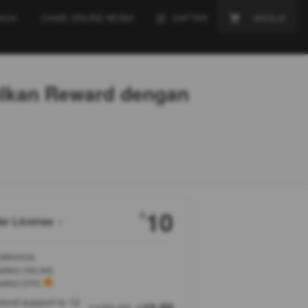
AGA
GAME ONLINE RESMI
DAFTAR
MASUK
ulkan Reward dengan
10
$
ar License
88
lar License
$
SELECTED
luded:
WANAGA
luded:
 salah masuk situs dewa naga?? Di
MING ONLINE
luded:
MING EPIC
naga resmi tentu tidak gunakan angka
un untuk diakses. Bisa bantu kamu naik
tend support to 12
$
$