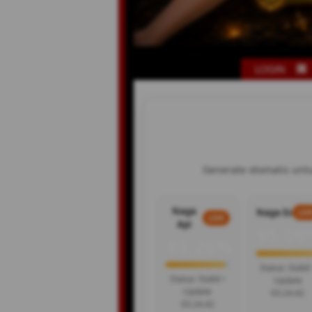
LOGIN
Generate S
Generate otomatis untuk
Naga
Naga Es
LIV
LIVE
Api
95.0
93.26%
Status: Stabil
Status: Stabil •
Update
Update
03.24.42
03.24.42