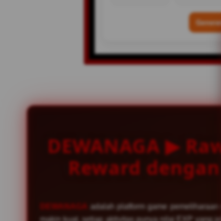
Genera
DEWANAGA ▶ Rawa
Reward dengan 
DEWANAGA
adalah platform game pemeliharaan n
makin kuat, setiap aktivitas punya nilai EXP yang 