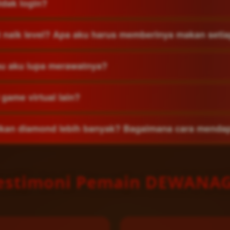
idak login?
, jadi saat kamu kembali login, permainan lanjut dari tit
 naik level? Apa aku harus memberinya makan seti
buhan aktif melambat sementara, bukan terhapus.
 dibuat fleksibel dengan tiga aktivitas utama: Memberi Ma
au aku lupa merawatnya?
rintangan atau membakar target), dan Bermain (interaksi 
aksi rutin, level naik jauh lebih cepat.
aga mati, hilang, atau kabur. Jika kamu tidak aktif be
me virtual lain?
bali, cukup lanjutkan perawatan seperti biasa dan pertumb
 dengan progres RPG yang terasa jelas. Nagamu punya j
lkan diamond lebih banyak? Bagaimana cara menda
kemampuan unik. Selain itu, ada sistem reward bertahap
on.
a, dan Legendaris, dengan potensi bonus diamond per l
ntu atau lewat kombinasi dua naga dewasa di Kuil Perpaduan.
estimoni Pemain DEWANA
il.