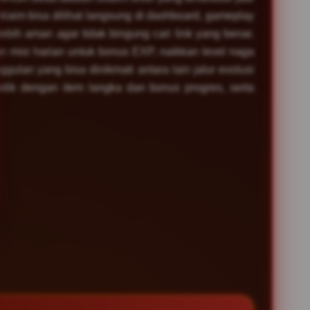
s klaim bisa dilihat langsung di dashboard, gameplay
lebih aman agar tidak bingung cari link yang benar.
an misi harian untuk bonus EXP, naikkan level naga
gulan yang bisa dinikmati antara lain jalur evolusi
iodik dengan item langka dan bonus progres, serta