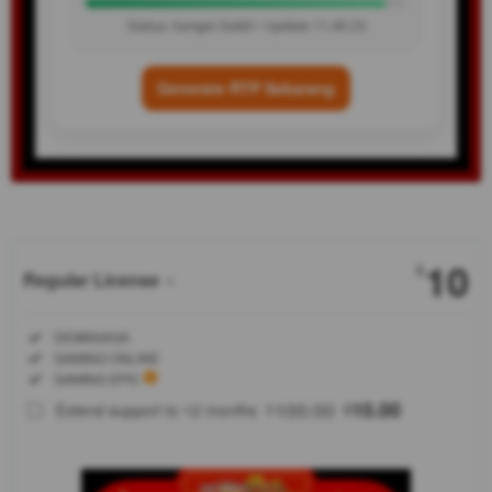
Status: Sangat Stabil • Update 11.40.33
Generate RTP Sekarang
Show More
10
$
Regular License
Regular
Included:
DEWANAGA
License
Included:
GAMING ONLINE
SELECTED
Included:
GAMING EPIC
88
$
100.00
10.00
Extend support to 12 months
$
$
Suka salah
masuk situs
dewa naga??