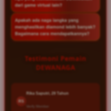
(mini-game seperti terbang hindari
seperti naga mati, hilang, atau kabur. Jika
dari game virtual lain?
rintangan atau membakar target), dan
kamu tidak aktif beberapa hari, naga
Bermain (interaksi santai untuk
hanya tertidur dan progres aktifnya
DEWANAGA menggabungkan simulasi
Apakah ada naga langka yang
menambah kedekatan). Naga tetap
berhenti sementara. Begitu kamu kembali,
peliharaan dengan progres RPG yang
menghasilkan diamond lebih banyak?
tumbuh pasif saat kamu offline, tapi kalau
cukup lanjutkan perawatan seperti biasa
terasa jelas. Nagamu punya jalur evolusi
Bagaimana cara mendapatkannya?
interaksi rutin, level naik jauh lebih cepat.
dan pertumbuhan akan berjalan lagi.
bercabang seperti api, es, dan badai yang
memengaruhi bentuk sarang serta
Ada. Tier naga dibagi menjadi Biasa,
kemampuan unik. Selain itu, ada sistem
Langka, dan Legendaris, dengan potensi
Testimoni Pemain
reward bertahap berdasarkan level dan
bonus diamond per level yang berbeda.
aktivitas, jadi waktu bermain terasa lebih
Naga langka umumnya bisa didapat dari
DEWANAGA
terarah dan tidak monoton.
Telur Misterius saat event tertentu atau
lewat kombinasi dua naga dewasa di Kuil
Perpaduan. Jadi selain faktor perawatan,
ada juga elemen koleksi dan strategi untuk
Rika Saputri, 29 Tahun
memaksimalkan hasil.
RS
Verify Member