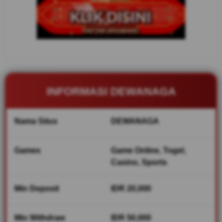
Di Dewanaga
resmi tentu
tidak
gunakan
angka
apapun untuk
diakses. Bisa
bantu kamu
naik level
INFORMASI DEWANAGA
menghasilkan
pundi pundi
bernilai
Nama Situs
DEWANAGA
jutaan rupiah
setiap
harinya
Games
Game Online, Togel,
langsung cair
Casino, Sports
ke kantong
saudara!
Min Deposit
IDR 20,000
V
i
Min Withdraw
IDR 50,000