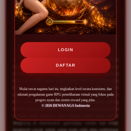
Transparan
Berhadiah Jutaan
!
LOGIN
DEWANAGA
adalah platform game pemeliharaan
DAFTAR
naga virtual yang seru dan ringan dimainkan, kamu
mulai dari telur naga lalu merawatnya sampai
berevolusi jadi makin kuat, setiap aktivitas punya nilai
EXP yang jelas jadi progres terasa dan mudah
Mulai rawat nagamu hari ini, tingkatkan level secara konsisten, dan
nikmati pengalaman game RPG pemeliharaan virtual yang fokus pada
dipantau. Yang bikin DEWANAGA beda adalah sistem
progres nyata dan sistem reward yang jelas.
level yang terstruktur jadi kamu tahu aktivitas paling
© 2026 DEWANAGA Indonesia
efektif untuk naik level, reward lebih transparan karena
riwayat misi progres dan status klaim bisa dilihat
langsung di dashboard, gameplay santai tapi tetap
progresif cocok untuk yang main rutin atau waktunya