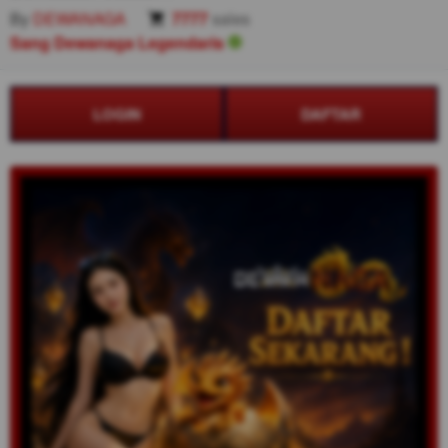
By
DEWANAGA
7777
sales
Sang Dewanaga Legendaris
LOGIN
DAFTAR