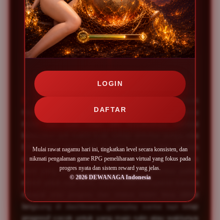
Transparan
Berhadiah Jutaan
!
LOGIN
DEWANAGA
adalah platform game pemeliharaan
DAFTAR
naga virtual yang seru dan ringan dimainkan, kamu
mulai dari telur naga lalu merawatnya sampai
berevolusi jadi makin kuat, setiap aktivitas punya nilai
EXP yang jelas jadi progres terasa dan mudah
Mulai rawat nagamu hari ini, tingkatkan level secara konsisten, dan
nikmati pengalaman game RPG pemeliharaan virtual yang fokus pada
dipantau. Yang bikin DEWANAGA beda adalah sistem
progres nyata dan sistem reward yang jelas.
level yang terstruktur jadi kamu tahu aktivitas paling
© 2026 DEWANAGA Indonesia
efektif untuk naik level, reward lebih transparan karena
riwayat misi progres dan status klaim bisa dilihat
langsung di dashboard, gameplay santai tapi tetap
progresif cocok untuk yang main rutin atau waktunya