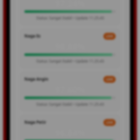
97.24%
Status: Sangat Stabil • Update 11.25.43
Naga Es
LIVE
98.88%
Status: Sangat Stabil • Update 11.25.43
Naga Angin
LIVE
97.60%
Status: Sangat Stabil • Update 11.25.43
Naga Petir
LIVE
96.84%