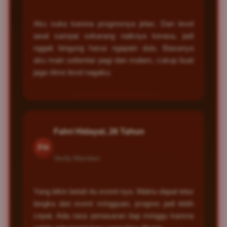
Aku suka karena progresnya jelas. Dari level
awal sampai sekarang naiknya kerasa, jadi
nggak bingung harus ngapain dulu. Biasanya
aku main sebentar pagi dan malam, cukup buat
jaga ritme level nagaku.
Fahri Hidayat, 26 Tahun
FH
Verify Member
Yang bikin betah itu event-nya. Waktu dapat telur
langka dari event mingguan, progres jadi lebih
cepat. Ada rasa penasaran tiap minggu karena