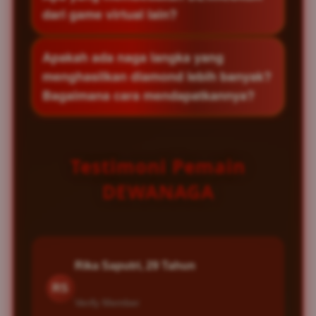
(mini-game seperti terbang hindari
seperti naga mati, hilang, atau kabur. Jika
dari game virtual lain?
rintangan atau membakar target), dan
kamu tidak aktif beberapa hari, naga
Bermain (interaksi santai untuk
hanya tertidur dan progres aktifnya
DEWANAGA menggabungkan simulasi
Apakah ada naga langka yang
menambah kedekatan). Naga tetap
berhenti sementara. Begitu kamu kembali,
peliharaan dengan progres RPG yang
menghasilkan diamond lebih banyak?
tumbuh pasif saat kamu offline, tapi kalau
cukup lanjutkan perawatan seperti biasa
terasa jelas. Nagamu punya jalur evolusi
Bagaimana cara mendapatkannya?
interaksi rutin, level naik jauh lebih cepat.
dan pertumbuhan akan berjalan lagi.
bercabang seperti api, es, dan badai yang
memengaruhi bentuk sarang serta
Ada. Tier naga dibagi menjadi Biasa,
kemampuan unik. Selain itu, ada sistem
Langka, dan Legendaris, dengan potensi
Testimoni Pemain
reward bertahap berdasarkan level dan
bonus diamond per level yang berbeda.
aktivitas, jadi waktu bermain terasa lebih
Naga langka umumnya bisa didapat dari
DEWANAGA
terarah dan tidak monoton.
Telur Misterius saat event tertentu atau
lewat kombinasi dua naga dewasa di Kuil
Perpaduan. Jadi selain faktor perawatan,
ada juga elemen koleksi dan strategi untuk
Rika Saputri, 29 Tahun
memaksimalkan hasil.
RS
Verify Member