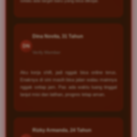
selalu ada target baru yang bisa dikejar.
Dina Novita, 31 Tahun
DN
Verify Member
Aku kerja shift, jadi nggak bisa online terus.
Enaknya di sini masih bisa jalan walau mainnya
nggak setiap jam. Pas ada waktu luang tinggal
lanjut misi dan latihan, progres tetap aman.
Rizky Armanda, 24 Tahun