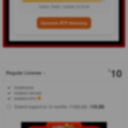
Status: Stabil • Update 10.19.34
Generate RTP Sekarang
Show More
10
$
Regular License
Regular
Included:
DEWANAGA
License
Included:
GAMING ONLINE
SELECTED
Included:
GAMING EPIC
88
$
100.00
10.00
Extend support to 12 months
$
$
Suka salah
masuk situs
dewa naga??