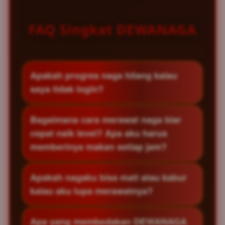
FAQ Singkat DEWANAGA
Apakah progres naga hilang kalau
saya tidak login?
Tidak hilang. Progres akun tersimpan
Bagaimana cara merawat naga biar
otomatis, jadi saat kamu kembali login,
cepat naik level? Apa aku harus
permainan lanjut dari titik terakhir. Kalau
memberinya makan setiap jam?
kamu lama tidak aktif, naga hanya masuk
mode istirahat sehingga pertumbuhan
Tidak harus setiap jam. Perawatan di
Apakah nagaku bisa mati atau kabur
aktif melambat sementara, bukan
DEWANAGA dibuat fleksibel dengan tiga
kalau aku lupa merawatnya?
terhapus.
aktivitas utama: Memberi Makan (stok
pakan gratis diperbarui tiap 2 jam), Melatih
Tidak. Tidak ada hukuman permanen
Apa yang membedakan DEWANAGA