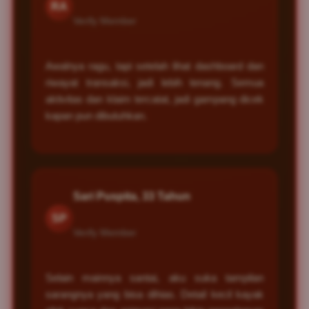
RA
Verify Member
Awalnya ragu, tapi setelah lihat dashboard dan
riwayat transaksi, jadi lebih tenang. Semua
aktivitas dan klaim tercatat, jadi gampang dicek
kapan pun dibutuhkan.
Sari Puspita, 33 Tahun
SP
Verify Member
Selain mainnya santai, aku suka tampilan
sarangnya yang bisa dihias. Detail kecil kayak