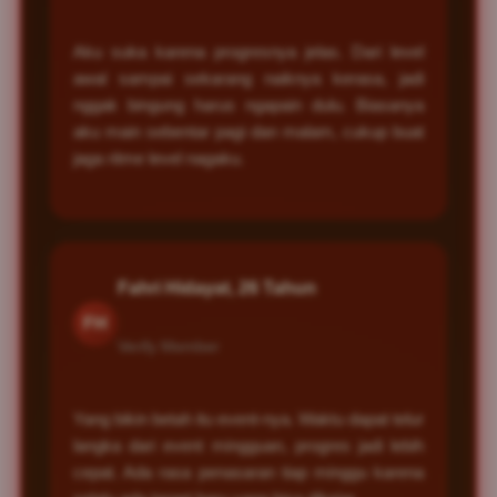
Aku suka karena progresnya jelas. Dari level
awal sampai sekarang naiknya kerasa, jadi
nggak bingung harus ngapain dulu. Biasanya
aku main sebentar pagi dan malam, cukup buat
jaga ritme level nagaku.
Fahri Hidayat, 26 Tahun
FH
Verify Member
Yang bikin betah itu event-nya. Waktu dapat telur
langka dari event mingguan, progres jadi lebih
cepat. Ada rasa penasaran tiap minggu karena