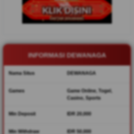
Di Dewanaga
resmi tentu
tidak
gunakan
angka
apapun untuk
diakses. Bisa
bantu kamu
naik level
INFORMASI DEWANAGA
menghasilkan
pundi pundi
bernilai
Nama Situs
DEWANAGA
jutaan rupiah
setiap
harinya
Games
Game Online, Togel,
langsung cair
Casino, Sports
ke kantong
saudara!
Min Deposit
IDR 20,000
V
i
Min Withdraw
IDR 50,000