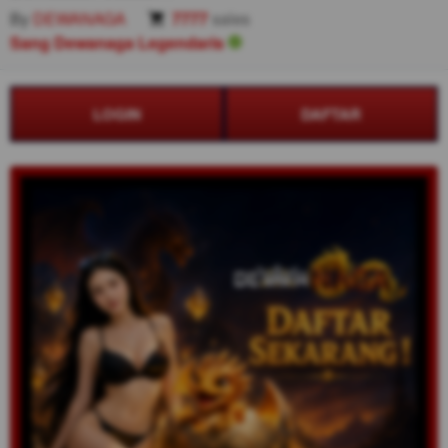
By
DEWANAGA
7777
sales
Sang Dewanaga Legendaris
LOGIN
DAFTAR