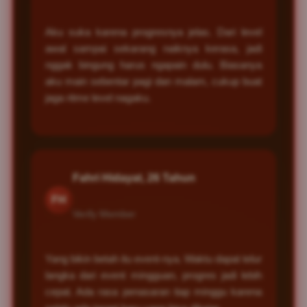
Aku suka karena progresnya jelas. Dari level
awal sampai sekarang naiknya kerasa, jadi
nggak bingung harus ngapain dulu. Biasanya
aku main sebentar pagi dan malam, cukup buat
jaga ritme level nagaku.
Fahri Hidayat, 26 Tahun
FH
Verify Member
Yang bikin betah itu event-nya. Waktu dapat telur
langka dari event mingguan, progres jadi lebih
cepat. Ada rasa penasaran tiap minggu karena