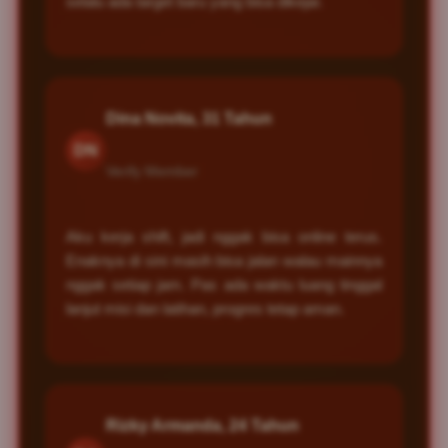
selalu ada target baru yang bisa dikejar.
Dina Novita, 31 Tahun
DN
Verify Member
Aku kerja shift, jadi nggak bisa online terus.
Enaknya di sini masih bisa jalan walau mainnya
nggak setiap jam. Pas ada waktu luang tinggal
lanjut misi dan latihan, progres tetap aman.
Rizky Armanda, 24 Tahun