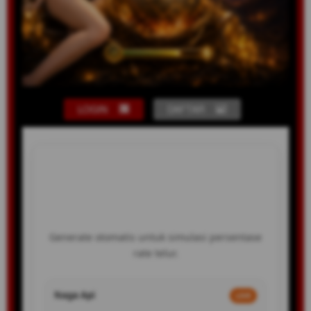
LOGIN
DAFTAR
Generate System
DewaNaga
Generate otomatis untuk simulasi persentase
rate telur.
Naga Api
LIVE