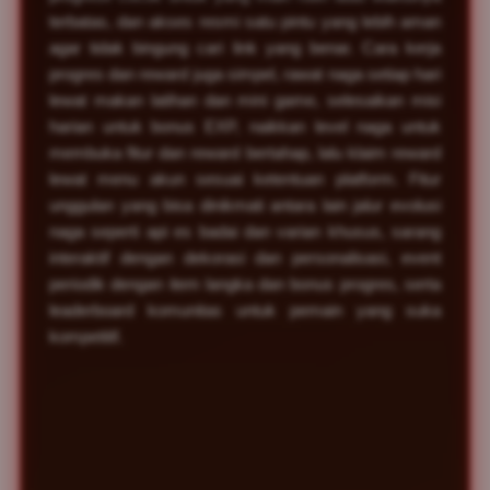
terbatas, dan akses resmi satu pintu yang lebih aman
agar tidak bingung cari link yang benar. Cara kerja
progres dan reward juga simpel, rawat naga setiap hari
lewat makan latihan dan mini game, selesaikan misi
harian untuk bonus EXP, naikkan level naga untuk
membuka fitur dan reward bertahap, lalu klaim reward
lewat menu akun sesuai ketentuan platform. Fitur
unggulan yang bisa dinikmati antara lain jalur evolusi
naga seperti api es badai dan varian khusus, sarang
interaktif dengan dekorasi dan personalisasi, event
periodik dengan item langka dan bonus progres, serta
leaderboard komunitas untuk pemain yang suka
kompetitif.