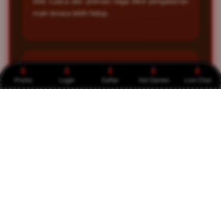
efek cuaca dan animasi naga bikin pengalaman
main terasa lebih hidup.
Yoga Pratama, 27 Tahun
Promo
Login
Daftar
Hot Games
Live Chat
YP
Verify Member
Leaderboard dan komunitasnya seru, jadi ada
motivasi tambahan buat naikin level naga.
Nggak berasa main sendirian karena banyak
tips dari pemain lain yang bisa langsung
dipraktikkan.