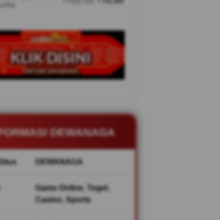
100.00
10.00
 menghasilkan pundi pundi bernilai
nths
n rupiah setiap harinya langsung cair ke
ong saudara!
NFORMASI DEWANAGA
itus
DEWANAGA
Game Online, Togel,
Casino, Sports