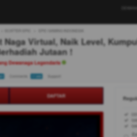
DEWAN
SCATTER EPIC
EPIC GAMING INDONESIA
aga Virtual, Naik Level, Kump
erhadiah Jutaan !
ang Dewanaga Legendaris
Comments
Support
01
17.945
DAFTAR
Regul
Regu
Inc
DE
Inc
Suka
GA
Inc
GA
Dewa
apap
Ex