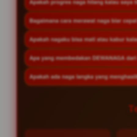
Apakah progres naga hilang kalau saya t
Tidak hilang. Progres akun tersimpan otomatis
Bagaimana cara merawat naga biar cepat
hanya masuk mode istirahat sehingga pertum
Tidak harus setiap jam. Perawatan di DEWANAGA
Apakah nagaku bisa mati atau kabur kal
Melatih (mini-game seperti terbang hindari 
tumbuh pasif saat kamu offline, tapi kalau inter
Tidak. Tidak ada hukuman permanen seperti n
Apa yang membedakan DEWANAGA dari ga
aktifnya berhenti sementara. Begitu kamu kem
DEWANAGA menggabungkan simulasi peliharaan
Apakah ada naga langka yang menghasi
badai yang memengaruhi bentuk sarang serta 
bermain terasa lebih terarah dan tidak monot
Ada. Tier naga dibagi menjadi Biasa, Langk
didapat dari Telur Misterius saat event terte
T
koleksi dan strategi untuk memaksimalkan has