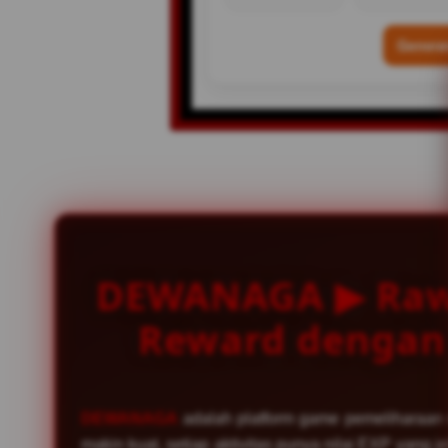
Genera
DEWANAGA ▶ Rawa
Reward dengan 
DEWANAGA
adalah platform game pemeliharaan n
makin kuat, setiap aktivitas punya nilai EXP yang 