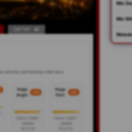
s
Min De
Min Wi
DAFTAR
Metode
ystem DewaNaga
 simulasi persentase rate telur.
Naga
Naga
E
LIVE
LIVE
Angin
Petir
3%
94.47%
93.87%
 •
Status: Stabil •
Status: Stabil •
Update
Update
09.27.05
09.27.05