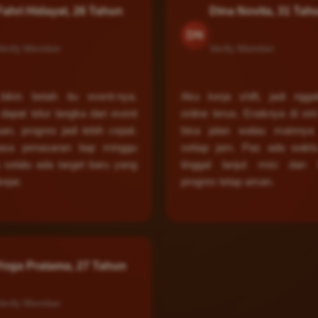
Fahri Hidayat, 26 Tahun
Dina Novita, 31 Tah
DN
Verify Member
Verify Member
bikin betah itu event-nya.
Aku kerja shift, jadi ngg
dapat telur langka dari event
online terus. Enaknya di sin
an, progres jadi lebih cepat.
bisa jalan walau mainnya
asa penasaran tiap minggu
setiap jam. Pas ada waktu
 selalu ada target baru yang
tinggal lanjut misi dan l
kejar.
progres tetap aman.
Yoga Pratama, 27 Tahun
Verify Member