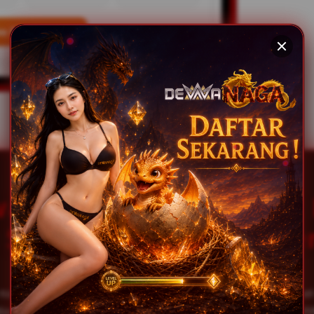
te RTP Sekarang
t Naga Virtual, Naik 
Sistem Transparan Ber
aga virtual yang seru dan ringan dimainkan, kamu mulai dari 
jelas jadi progres terasa dan mudah dipantau. Yang bikin DEWA