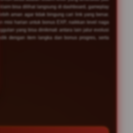
s klaim bisa dilihat langsung di dashboard, gameplay
lebih aman agar tidak bingung cari link yang benar.
an misi harian untuk bonus EXP, naikkan level naga
gulan yang bisa dinikmati antara lain jalur evolusi
iodik dengan item langka dan bonus progres, serta