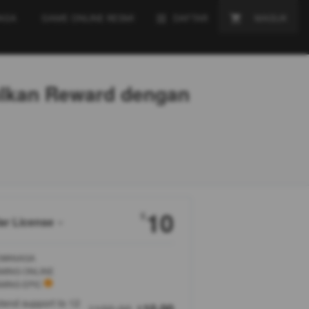
AGA
GAME ONLINE RESMI
DAFTAR
MASUK
ulkan Reward dengan
10
$
ar License
88
lar License
$
SELECTED
luded:
WANAGA
luded:
 salah masuk situs dewa naga?? Di
MING ONLINE
luded:
MING EPIC
naga resmi tentu tidak gunakan angka
un untuk diakses. Bisa bantu kamu naik
tend support to 12
$
$