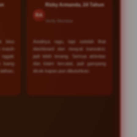
un
Rizky Armanda, 24 Tahun
RA
Verify Member
ak bisa
Awalnya ragu, tapi setelah lihat
i masih
dashboard dan riwayat transaksi,
 nggak
jadi lebih tenang. Semua aktivitas
 luang
dan klaim tercatat, jadi gampang
atihan,
dicek kapan pun dibutuhkan.