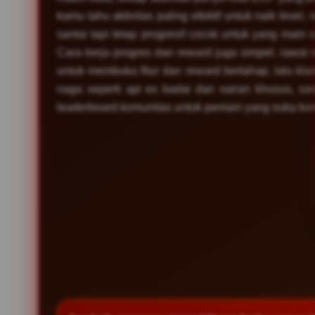
kamu tahu aktivitas paling efektif untuk naik level
santai tapi tetap progresif cocok untuk yang main 
Cara kerja progres dan reward juga simpel, rawat 
untuk membuka fitur dan reward bertahap, lalu klai
naga seperti api es badai dan varian khusus, sar
leaderboard komunitas untuk pemain yang suka komp