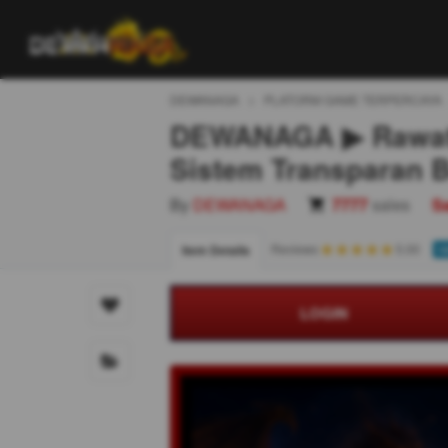
DEWANAGA
PLATORM GAME TERPERCAYA
DEWANAGA ▶ Rawat N
Sistem Transparan B
By
DEWANAGA
7777
sales
S
5.00
Reviews
5.00
Item Details
10
stars
LOGIN