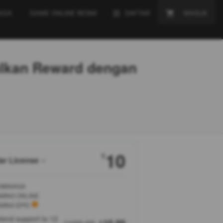
AGA
GAME ONLINE RESMI
DAFTAR
MASUK
ulkan Reward dengan
10
$
ar License
88
lar License
$
SELECTED
luded:
WANAGA
luded:
 salah masuk situs dewa naga?? Di
MING ONLINE
luded:
MING EPIC
naga resmi tentu tidak gunakan angka
un untuk diakses. Bisa bantu kamu naik
tend support to 12
$
$