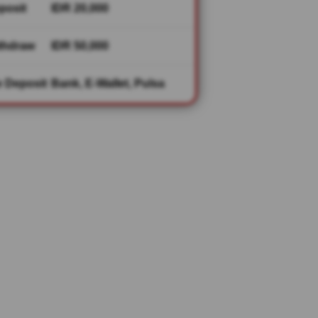
posit
IDR 20,000
thdraw
IDR 50,000
 Deposit
Bank, E-Wallet, Pulsa