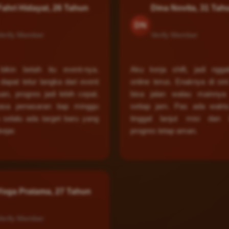
Fahri Hidayat, 26 Tahun
Dina Novita, 31 Tah
DN
Verify Member
Verify Member
bikin betah itu event-nya.
Aku kerja shift, jadi ngg
dapat telur langka dari event
online terus. Enaknya di sin
an, progres jadi lebih cepat.
bisa jalan walau mainnya
asa penasaran tiap minggu
setiap jam. Pas ada waktu
 selalu ada target baru yang
tinggal lanjut misi dan l
kejar.
progres tetap aman.
Yoga Pratama, 27 Tahun
Verify Member