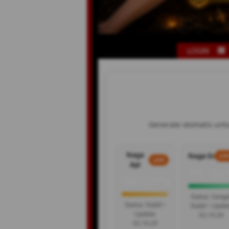
LOGIN
Generate S
Generate otomatis untuk
Naga
Naga Es
LIV
LIVE
Api
97.4
95.77%
Status: Sanga
Status: Stabil •
Stabil • Upda
Update
02.19.29
02.19.29