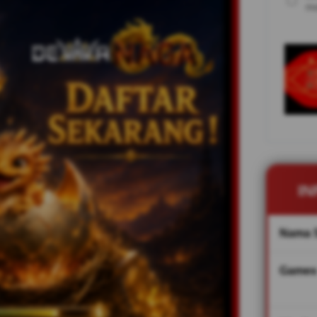
level
mo
jutaa
kant
V
i
e
w
l
i
c
e
n
I
s
e
d
Nama S
e
t
Games
a
i
l