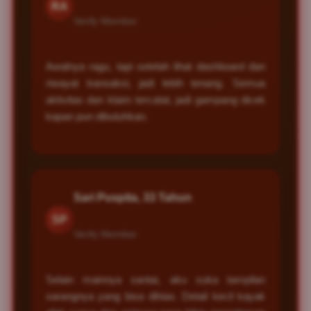
RA
Verify Member
Awalnya ragu, tapi setelah lihat dashboard dan
riwayat transaksi, jadi lebih tenang. Semua
aktivitas dan klaim tercatat, jadi gampang dicek
kapan pun dibutuhkan.
Sari Puspita, 33 Tahun
SP
Verify Member
Selain mainnya santai, aku suka tampilan
sarangnya yang bisa dihias. Detail kecil kayak