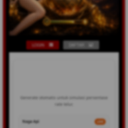
LOGIN
DAFTAR
Generate System
DewaNaga
Generate otomatis untuk simulasi persentase
rate telur.
Naga Api
LIVE