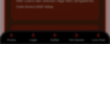
efek cuaca dan animasi naga bikin pengalaman
main terasa lebih hidup.
Yoga Pratama, 27 Tahun
Promo
Login
Daftar
Hot Games
Live Chat
YP
Verify Member
Leaderboard dan komunitasnya seru, jadi ada
motivasi tambahan buat naikin level naga.
Nggak berasa main sendirian karena banyak
tips dari pemain lain yang bisa langsung
dipraktikkan.