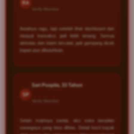
RA
Verify Member
Awalnya ragu, tapi setelah lihat dashboard dan
riwayat transaksi, jadi lebih tenang. Semua
aktivitas dan klaim tercatat, jadi gampang dicek
kapan pun dibutuhkan.
Sari Puspita, 33 Tahun
SP
Verify Member
Selain mainnya santai, aku suka tampilan
sarangnya yang bisa dihias. Detail kecil kayak