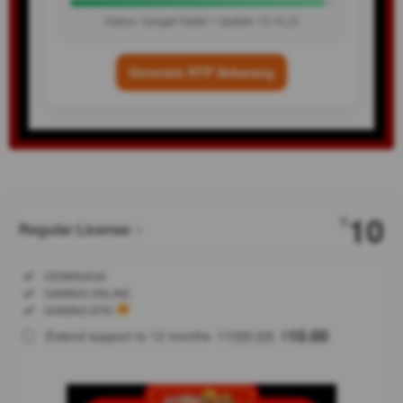
Status: Sangat Stabil • Update 13.16.22
Generate RTP Sekarang
Show More
10
$
Regular License
Regular
Included:
DEWANAGA
License
Included:
GAMING ONLINE
SELECTED
Included:
GAMING EPIC
88
$
100.00
10.00
Extend support to 12 months
$
$
Suka salah
masuk situs
dewa naga??