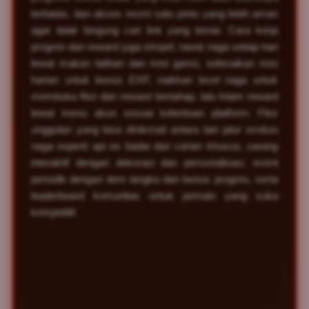
terbatas, dan akses resmi satu pintu yang lebih aman
agar tidak bingung cari link yang benar. Cara kerja
progres dan reward juga simpel, rawat naga setiap hari
lewat makan latihan dan mini game, selesaikan misi
harian untuk bonus EXP, naikkan level naga untuk
membuka fitur dan reward bertahap, lalu klaim reward
lewat menu akun sesuai ketentuan platform. Fitur
unggulan yang bisa dinikmati antara lain jalur evolusi
naga seperti api es badai dan varian khusus, sarang
interaktif dengan dekorasi dan personalisasi, event
periodik dengan item langka dan bonus progres, serta
leaderboard komunitas untuk pemain yang suka
kompetitif.