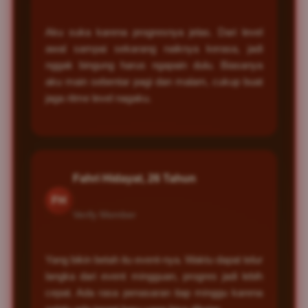
Aku suka karena progresnya jelas. Dari level
awal sampai sekarang naiknya kerasa, jadi
nggak bingung harus ngapain dulu. Biasanya
aku main sebentar pagi dan malam, cukup buat
jaga ritme level nagaku.
Fahri Hidayat, 26 Tahun
FH
Verify Member
Yang bikin betah itu event-nya. Waktu dapat telur
langka dari event mingguan, progres jadi lebih
cepat. Ada rasa penasaran tiap minggu karena