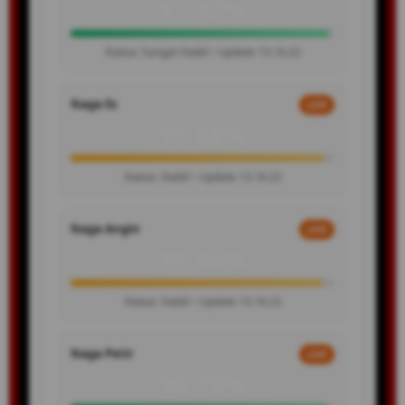
97.92%
Status: Sangat Stabil • Update 13.16.22
Naga Es
LIVE
95.68%
Status: Stabil • Update 13.16.22
Naga Angin
LIVE
95.46%
Status: Stabil • Update 13.16.22
Naga Petir
LIVE
96.19%